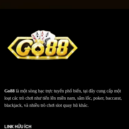
Go88
là một sòng bạc trực tuyến phổ biến, tại đây cung cấp một
loạt các trò chơi như tiến lên miền nam, sâm lốc, poker, baccarat,
blackjack, và nhiều trò chơi slot quay hũ khác.
LINK HỮU ÍCH