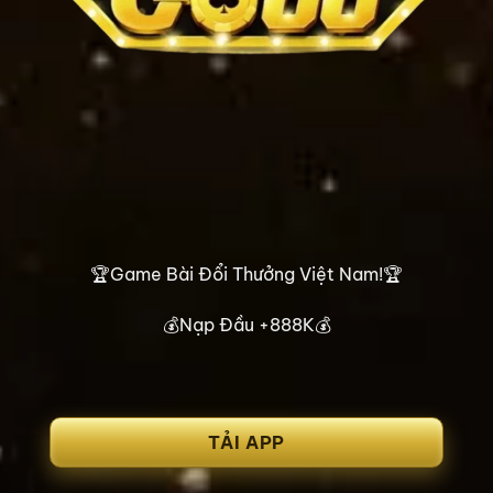
🏆Game Bài Đổi Thưởng Việt Nam!🏆
💰Nạp Đầu +888K💰
TẢI APP