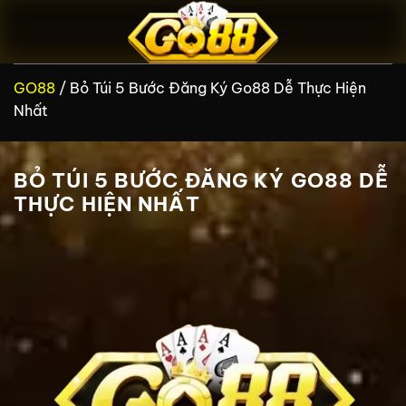
Bỏ
qua
nội
dung
GO88
/
Bỏ Túi 5 Bước Đăng Ký Go88 Dễ Thực Hiện
Nhất
BỎ TÚI 5 BƯỚC ĐĂNG KÝ GO88 DỄ
THỰC HIỆN NHẤT