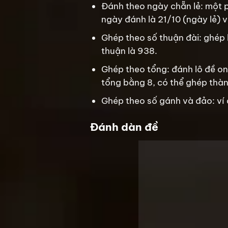
Đánh theo ngày chẵn lẻ: một p
ngày đánh là 21/10 (ngày lẻ) v
Ghép theo số thuận đài: ghép 
thuận là 938.
Ghép theo tổng: đánh lô đề on
tổng bằng 8, có thể ghép thà
Ghép theo số gánh và đảo: ví 
Đánh dàn đề