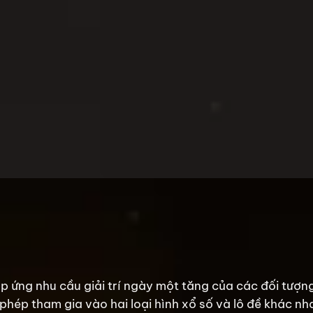
 ứng nhu cầu giải trí ngày một tăng của các đối tượng
hép tham gia vào hai loại hình xổ số và lô đề khác nh