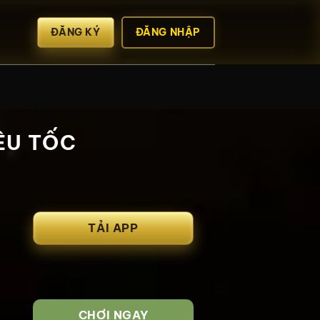
ĐĂNG KÝ
ĐĂNG NHẬP
IÊU TỐC
TẢI APP
CHƠI NGAY