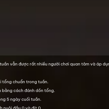
uần vẫn được rất nhiều người chơi quan tâm và áp dụn
i tổng chuẩn trong tuần.
ơn bằng cách đánh dồn tổng.
ng 5 ngày cuối tuần.
h nuôi đầu 0 và đít 0.