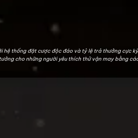
i hệ thống đặt cược độc đáo và tỷ lệ trả thưởng cực k
 tưởng cho những người yêu thích thử vận may bằng cá