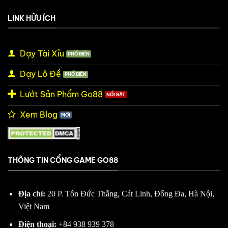
LINK HỮU ÍCH
Dạy Tài Xỉu
Dạy Lô Đề
Lướt Sản Phẩm Go88
Xem Blog
THÔNG TIN CỔNG GAME GO88
Địa chỉ:
20 P. Tôn Đức Thắng, Cát Linh, Đống Đa, Hà Nội,
Việt Nam
Điện thoại:
+84 938 939 378