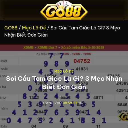
Bỏ
qua
nội
dung
GO88
/
Mẹo Lô Đề
/
Soi Cầu Tam Giác Là Gì? 3 Mẹo
Nhận Biết Đơn Giản
MẸO LÔ ĐỀ
Soi Cầu Tam Giác Là Gì? 3 Mẹo Nhận
Biết Đơn Giản
ĐĂNG VÀO
05/2024
BỞI