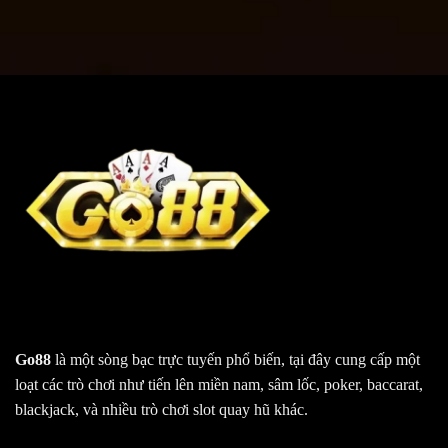
Go88
là một sòng bạc trực tuyến phổ biến, tại đây cung cấp một
loạt các trò chơi như tiến lên miền nam, sâm lốc, poker, baccarat,
blackjack, và nhiều trò chơi slot quay hũ khác.