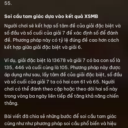
55.
Soi cầu tam giác dựa vào kết quả XSMB
Người chơi sẽ kết hợp số tâm đề của giải đặc biệt và
số đầu và số cuối của giải 7 để xác định số để đánh
đề. Phương pháp này có tỷ lệ đúng đề cao hơn cách
kết hợp giữa giải đặc biệt và giải 6.
Ví dụ, giải đặc biệt là 13678 và giải 7 có ba con số là
135, 446 và cuối cùng là 105. Phương pháp này được
áp dụng như sau, lấy tâm đề của giải đặc biệt, số đầu
và số cuối của giải 7 ta có hai con 61 và 65. Người
chơi có thể đánh theo cặp hoặc theo dõi hai số này
trong vòng ba ngày liên tiếp để tăng khả năng chiến
thắng.
Bài viết đã chia sẻ những bước để soi cầu tam giác
cũng như như phương pháp soi cầu phổ biến và hiệu