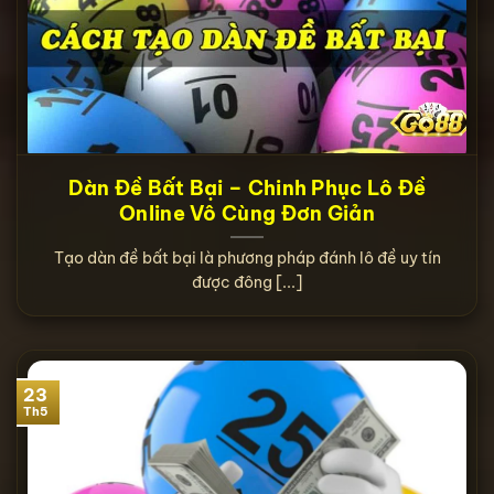
Dàn Đề Bất Bại – Chinh Phục Lô Đề
Online Vô Cùng Đơn Giản
Tạo dàn đề bất bại là phương pháp đánh lô đề uy tín
được đông [...]
23
Th5