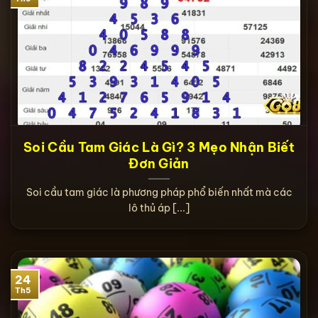
Soi Cầu Tam Giác Là Gì? 3 Mẹo Nhận Biết
Đơn Giản
Soi cầu tam giác là phương pháp phổ biến nhất mà các
lô thủ áp [...]
24
Th5