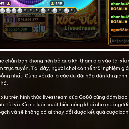
ắc chắn bạn không nên bỏ qua khi tham gia vào tài xỉu
am trực tuyến. Tại đây, người chơi có thể trải nghiệm giải
ỏng nhất. Cùng với đó là các ưu đãi hấp dẫn khi giành
phá.
i xỉu trên hình thức livestream của Go88 cũng đảm bảo
a Tài và Xỉu sẽ luôn xuất hiện công khai cho mọi người
ạch và sẽ không có ai thay đổi được kết quả cược ban