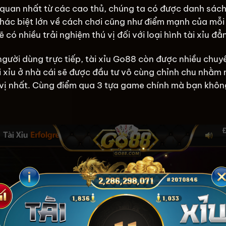
quan nhất từ các cao thủ, chúng ta có được danh sác
 khác biệt lớn về cách chơi cũng như điểm mạnh của mỗi 
 có nhiều trải nghiệm thú vị đối với loại hình tài xỉu đẳ
gười dùng trực tiếp, tài xỉu Go88 còn được nhiều chuy
ài xỉu ở nhà cái sẽ được đầu tư vô cùng chỉnh chu nhằ
hú vị nhất. Cùng điểm qua 3 tựa game chính mà bạn không