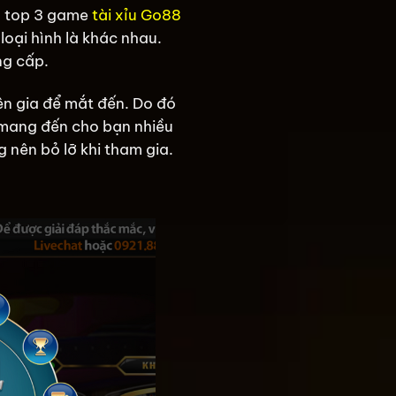
h top 3 game
tài xỉu Go88
loại hình là khác nhau.
ng cấp.
ên gia để mắt đến. Do đó
m mang đến cho bạn nhiều
 nên bỏ lỡ khi tham gia.