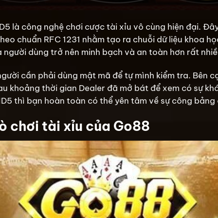
5 là công nghệ chơi cược tài xỉu vô cùng hiện đại. Đâ
heo chuẩn RFC 1231 nhằm tạo ra chuỗi dữ liệu khoa học
 người dùng trở nên minh bạch và an toàn hơn rất nhiề
người cần phải dùng mật mã để tự mình kiểm tra. Bên 
sau khoảng thời gian Dealer đã mở bát để xem có sự kh
 MD5 thì bạn hoàn toàn có thể yên tâm về sự công bảng
ò chơi tài xỉu của Go88