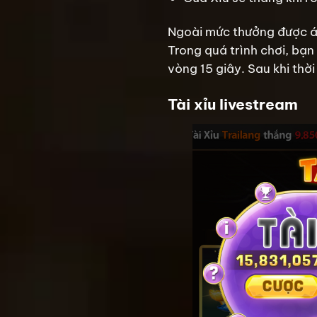
Ngoài mức thưởng được áp 
Trong quá trình chơi, bạn
vòng 15 giây. Sau khi thời
Tài xỉu livestream