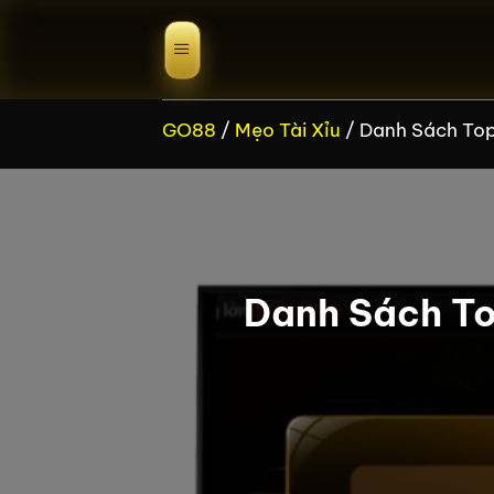
Bỏ
qua
nội
dung
GO88
/
Mẹo Tài Xỉu
/
Danh Sách Top
Danh Sách To