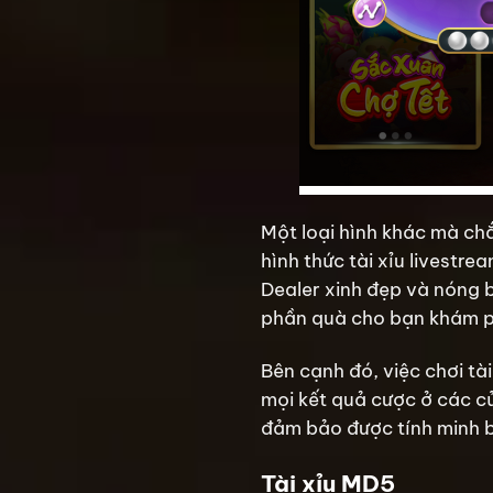
Một loại hình khác mà ch
hình thức tài xỉu livestre
Dealer xinh đẹp và nóng b
phần quà cho bạn khám 
Bên cạnh đó, việc chơi tà
mọi kết quả cược ở các cử
đảm bảo được tính minh b
Tài xỉu MD5