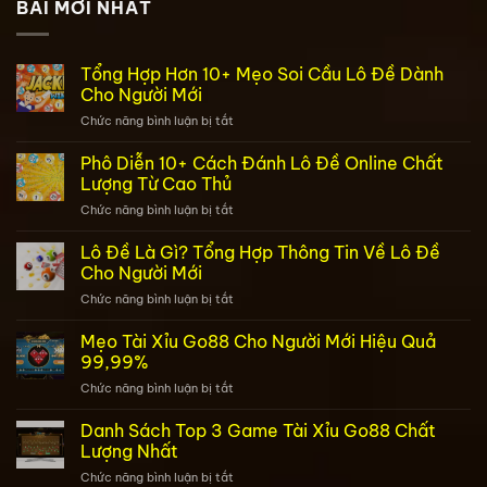
BÀI MỚI NHẤT
Tổng Hợp Hơn 10+ Mẹo Soi Cầu Lô Đề Dành
Cho Người Mới
ở
Chức năng bình luận bị tắt
Tổng
Hợp
Phô Diễn 10+ Cách Đánh Lô Đề Online Chất
Hơn
Lượng Từ Cao Thủ
10+
ở
Chức năng bình luận bị tắt
Mẹo
Phô
Soi
Diễn
Lô Đề Là Gì? Tổng Hợp Thông Tin Về Lô Đề
Cầu
10+
Lô
Cho Người Mới
Cách
Đề
ở
Chức năng bình luận bị tắt
Đánh
Dành
Lô
Lô
Cho
Đề
Mẹo Tài Xỉu Go88 Cho Người Mới Hiệu Quả
Đề
Người
Là
Online
99,99%
Mới
Gì?
Chất
ở
Chức năng bình luận bị tắt
Tổng
Lượng
Mẹo
Hợp
Từ
Tài
Danh Sách Top 3 Game Tài Xỉu Go88 Chất
Thông
Cao
Xỉu
Tin
Lượng Nhất
Thủ
Go88
Về
ở
Chức năng bình luận bị tắt
Cho
Lô