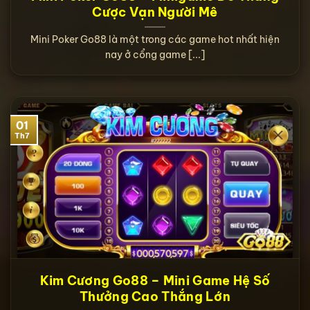
Cược Vạn Người Mê
Mini Poker Go88 là một trong các game hot nhất hiện
nay ở cổng game [...]
01
Th7
Kim Cương Go88 – Mini Game Hệ Số
Thưởng Cao Thắng Lớn