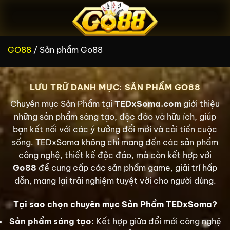
Bỏ
qua
nội
dung
GO88
/
Sản phẩm Go88
LƯU TRỮ DANH MỤC:
SẢN PHẨM GO88
Chuyên mục Sản Phẩm tại
TEDxSoma.com
giới thiệu
những sản phẩm sáng tạo, độc đáo và hữu ích, giúp
bạn kết nối với các ý tưởng đổi mới và cải tiến cuộc
sống. TEDxSoma không chỉ mang đến các sản phẩm
công nghệ, thiết kế độc đáo, mà còn kết hợp với
Go88
để cung cấp các sản phẩm game, giải trí hấp
dẫn, mang lại trải nghiệm tuyệt vời cho người dùng.
Tại sao chọn chuyên mục Sản Phẩm TEDxSoma?
Sản phẩm sáng tạo:
Kết hợp giữa đổi mới công nghệ