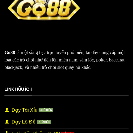
Đáo
Go88
là một sòng bạc trực tuyến phổ biến, tại đây cung cấp một
loạt các trò chơi như tiến lên miền nam, sâm lốc, poker, baccarat,
blackjack, và nhiều trò chơi slot quay hũ khác.
LINK HỮU ÍCH
Dạy Tài Xỉu
Dạy Lô Đề