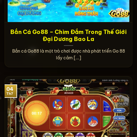
Bắn Cá Go88 – Chìm Đắm Trong Thế Giới
Đại Dương Bao La
Bắn cá Go88 là một trò chơi được nhà phát triển Go 88
lấy cảm [...]
04
Th7