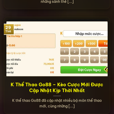
những sảnh thể [...]
29
Th6
K Thể Thao Go88 – Kèo Cược Mới Được
Cập Nhật Kịp Thời Nhất
K thể thao Go88 đã cập nhật nhiều bộ môn thể thao
mới, cùng những [...]