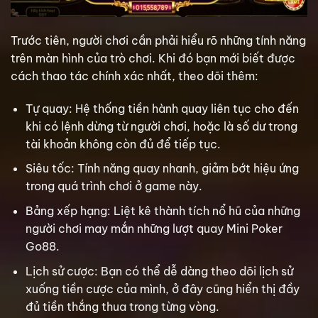
Trước tiên, người chơi cần phải hiểu rõ những tính năng
trên màn hình của trò chơi. Khi đó bạn mới biết được
cách thao tác chính xác nhất, theo dõi thêm:
Tự quay: Hệ thống tiền hành quay liên tục cho đến
khi có lệnh dừng từ người chơi, hoặc là số dư trong
tài khoản không còn đủ để tiếp tục.
Siêu tốc: Tính năng quay nhanh, giảm bớt hiệu ứng
trong quá trình chơi ở game này.
Bảng xếp hạng: Liệt kê thành tích nổ hũ của những
người chơi may mắn những lượt quay Mini Poker
Go88.
Lịch sử cược: Bạn có thể dễ dàng theo dõi lịch sử
xuống tiền cược của mình, ở đây cũng hiển thị đầy
đủ tiền thắng thua trong từng vòng.