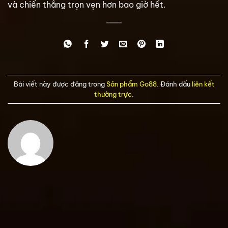
và chiến thắng trọn vẹn hơn bao giờ hết.
Bài viết này được đăng trong
Sản phẩm Go88
. Đánh dấu
liên kết
thường trực
.