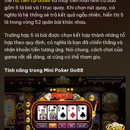
thể
rút tiền tại Go88
và
thấy trên màn hình có bao
gồm 5 lá bài và 1 trục quay. Khi chọn nút quay, có
nghĩa là hệ thống sẽ trả kết quả ngẫu nhiên, hiển thị 5
lá trong vòng 52 quân bài khác nhau.
Trường hợp 5 lá bài được chọn kết hợp thành những tổ
hợp theo quy định, có nghĩa là bạn đã chiến thắng và
nhận khoản tiền tương ứng. Nói chung, cách chơi của
game rất dễ dàng, ai cũng có thể tham gia.
Tính năng trong Mini Poker Go88