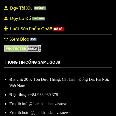
Dạy Tài Xỉu
Dạy Lô Đề
Lướt Sản Phẩm Go88
Xem Blog
THÔNG TIN CỔNG GAME GO88
Địa chỉ:
20 P. Tôn Đức Thắng, Cát Linh, Đống Đa, Hà Nội,
Việt Nam
Điện thoại:
+84 938 939 378
Email:
info@jharkhandcanvasnews.in
Email:
hotro@jharkhandcanvasnews.in