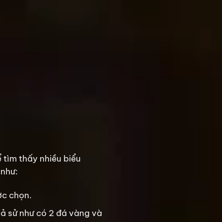
 tìm thấy nhiều biểu
 như:
ợc chọn.
iả sử như có 2 đá vàng và