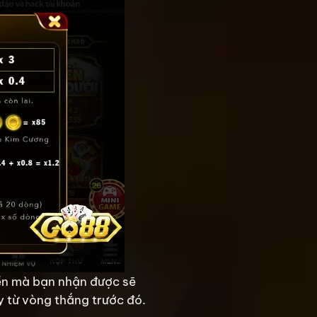
iền mà bạn nhận được sẽ
ũy từ vòng thắng trước đó.