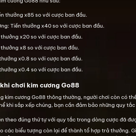
 kim cương Go88 như sau:
ền thưởng x85 so với cược ban đầu.
ng: Tiền thưởng x40 so với cược ban đầu.
 thưởng x20 so với cược ban đầu.
 thưởng x8 so với cược ban đầu.
thưởng x0.8 so với cược ban đầu.
thưởng x0.4 so với cược ban đầu.
 khi chơi kim cương Go88
g kim cương Go88 thông thường, người chơi còn có thể
thể khi sắp xếp chúng, bạn cần đảm bảo những quy tắc
n theo đúng thứ tự với quy tắc trong dòng cược đã đư
ho các biểu tượng còn lại để thành tổ hợp trả thưởng. G