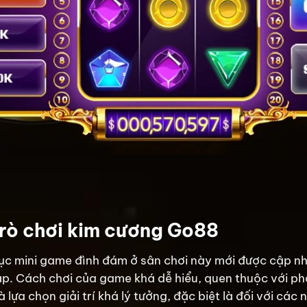
trò chơi kim cương Go88
c mini game đình đám ở sân chơi này mới được cập nh
p. Cách chơi của game khá dễ hiểu, quen thuộc với phầ
ựa chọn giải trí khá lý tưởng, đặc biệt là đối với các 