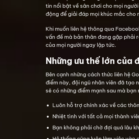
tin nổi bật về sân chơi cho mọi người
động để giải đáp mọi khúc mắc cho 
Khi muốn liên hệ thông qua Facebook
vấn đề mà bản thân đang gặp phải rồi
của mọi người ngay lập tức.
Những ưu thế lớn của
Bên cạnh những cách thức liên hệ Go
điểm này, đội ngũ nhân viên đã tạo n
sẽ có những điểm mạnh sau mà bạn 
Luôn hỗ trợ chính xác về các thô
Nhiệt tình với tất cả mọi thành vi
Bạn không phải chờ đợi quá lâu kh
Hệ thống cũng luôn làm việc vào c