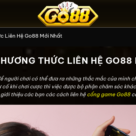
c Liên Hệ Go88 Mới Nhất
PHƯƠNG THỨC LIÊN HỆ GO88
ể người chơi có thể đưa ra những thắc mắc của mình ch
 cố khi chơi cược thì việc được bộ phận chăm sóc khách
giới thiệu các bạn các cách liên hệ
cổng game Go88
cơ