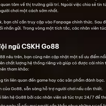
 quan tâm về thị trường giải trí. Ngoài việc chia sẻ tin
người chơi một cách sớm nhất.
, bạn chỉ cần truy cập vào Fanpage chính thức. Sau đ
 nhấn gửi. Trong vòng một tích tắc, các nhân viên túc t
 đội ngũ CSKH Go88
88 nêu trên, bạn cũng nên cập nhật một số ưu điểm nổ
ên chất lượng hệ thống riêng và giúp có được cái nhìn 
nên tham khảo:
ng tin liên quan đến game hay các sản phẩm đánh bạc.
ên của Go88, sẵn sàng hỗ trợ người chơi nếu cần thiết.
i liên hệ Go88 bởi các nhân viên sẽ túc trực 24/7 để th
ác ngày lễ nếu mọi người cần khắc phục những sự cố li