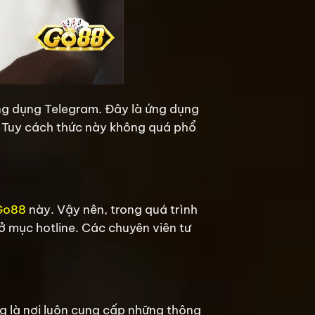
ứng dụng Telegram. Đây là ứng dụng
ợ. Tuy cách thức này không quá phổ
 Go88
này. Vậy nên, trong quá trình
ở mục hotline. Các chuyên viên tư
g là nơi luôn cung cấp những thông