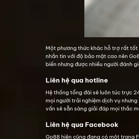
Một phương thức khác hỗ trợ rất tốt
nhắn tin với độ bảo mật cao nên Go88
biến nhưng được nhiều người đánh gi
Liên hệ qua hotline
Hệ thống tổng đài sẽ luôn túc trực 
mọi người trải nghiệm dịch vụ nhưng 
vấn sẽ sẵn sàng giải đáp mọi thắc m
Liên hệ qua Facebook
Go88 hiện cũng đang có một trang Fa