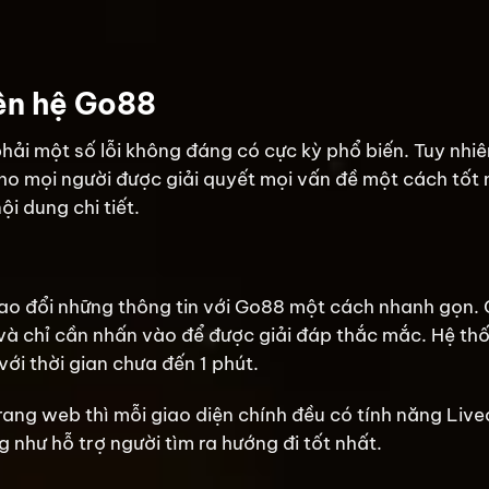
ên hệ Go88
phải một số lỗi không đáng có cực kỳ phổ biến. Tuy nhiê
o mọi người được giải quyết mọi vấn đề một cách tốt 
i dung chi tiết.
trao đổi những thông tin với Go88 một cách nhanh gọn. 
à chỉ cần nhấn vào để được giải đáp thắc mắc. Hệ thốn
ới thời gian chưa đến 1 phút.
ang web thì mỗi giao diện chính đều có tính năng Liv
như hỗ trợ người tìm ra hướng đi tốt nhất.