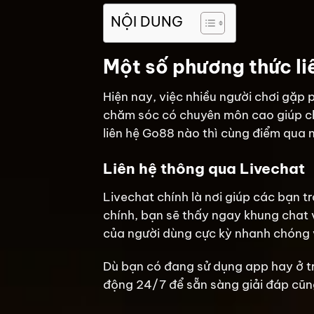
NỘI DUNG
Một số phương thức li
Hiện nay, việc nhiều người chơi gặp 
chăm sóc có chuyên môn cao giúp ch
liên hệ Go88 nào thì cùng điểm qua nộ
Liên hệ thông qua Livechat
Livechat chính là nơi giúp các bạn 
chính, bạn sẽ thấy ngay khung chat v
của người dùng cực kỳ nhanh chóng v
Dù bạn có đang sử dụng app hay ở tr
động 24/7 để sẵn sàng giải đáp cũng 