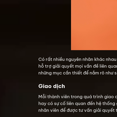
Có rất nhiều nguyên nhân khác nhau m
hỗ trợ giải quyết mọi vấn đề liên qu
những mục cần thiết để nắm rõ như s
Giao dịch
Mỗi thành viên trong quá trình giao 
hay có sự cố liên quan đến hệ thống 
nhân viên để được tư vấn giải quyết t