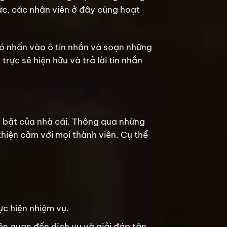
 tức, các nhân viên ở đây cũng hoạt
ó nhấn vào ô tin nhắn và soạn những
rực sẽ hiện hữu và trả lời tin nhắn
i bật của nhà cái. Thông qua những
thiện cảm với mọi thành viên. Cụ thể
ực hiện nhiệm vụ.
ên quan đến dịch vụ và giải đáp tận