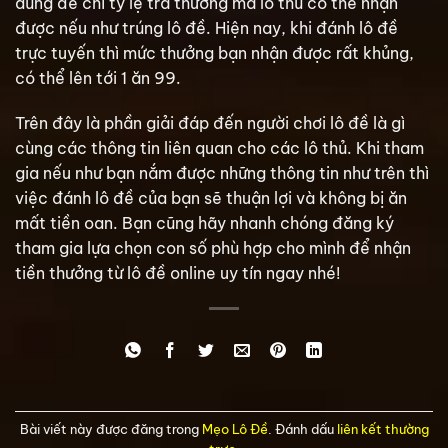
dùng để chỉ tỷ lệ trả thưởng mà lô thủ có thể nhận
được nếu như trúng lô đề. Hiện nay, khi đánh lô đề
trực tuyến thì mức thưởng bạn nhận được rất khủng,
có thể lên tới 1 ăn 99.
Trên đây là phần giải đáp đến người chơi lô đề là gì
cùng các thông tin liên quan cho các lô thủ. Khi tham
gia nếu như bạn nắm được những thông tin như trên thì
việc đánh lô đề của bạn sẽ thuận lợi và không bị ăn
mất tiền oan. Bạn cũng hãy nhanh chóng đăng ký
tham gia lựa chọn con số phù hợp cho mình để nhận
tiền thưởng từ lô đề online uy tín ngay nhé!
Bài viết này được đăng trong
Mẹo Lô Đề
. Đánh dấu
liên kết thường