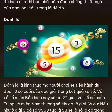
đề hiệu quả thì bạn phải nắm được những thuật ngữ
của các loại cầu trong lô đề đó.
Đánh lô
Đánh lô là hình thức mà người chơi sẽ tiến hành dự
đoán 2 số cuối của các giải trong kết quả xổ số. Với
xổ số miền Bắc hiện nay sẽ có 27 giải, với xổ số miền
Trung và miền Nam thường sẽ chỉ có 18 giải. Ví dụ: Nếu
như ở giải 3 có số 9558 tức là 58 sẽ là số lô có trong