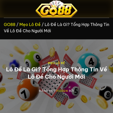
Bỏ
qua
nội
dung
GO88
/
Mẹo Lô Đề
/
Lô Đề Là Gì? Tổng Hợp Thông Tin
Về Lô Đề Cho Người Mới
MẸO LÔ ĐỀ
Lô Đề Là Gì? Tổng Hợp Thông Tin Về
Lô Đề Cho Người Mới
ĐĂNG VÀO
11/2024
BỞI