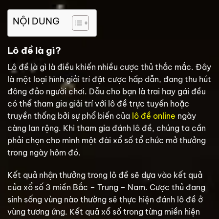
NỘI DUNG
Lô đề là gì?
Lô đề là gì là điều khiến nhiều cược thủ thắc mắc. Đây
là một loại hình giải trí đặt cược hấp dẫn, đang thu hút
đông đảo người chơi. Dẫu cho bạn là trai hay gái đều
có thể tham gia giải trí với lô đề trực tuyến hoặc
truyền thống bởi sự phổ biến của
lô đề online
ngày
càng lan rộng. Khi tham gia đánh lô đề, chúng ta cần
phải chọn cho mình một đài xổ số tổ chức mở thưởng
trong ngày hôm đó.
Kết quả nhận thưởng trong lô đề sẽ dựa vào kết quả
của xổ số 3 miền Bắc – Trung – Nam. Cược thủ đang
sinh sống vùng nào thường sẽ thực hiện đánh lô đề ở
vùng tương ứng. Kết quả xổ số trong từng miền hiện