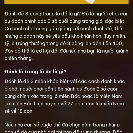
Đánh đề 3 càng trong lô đề là gì? Đó là người chơi cần
dự đoán chính xác 3 số cuối cùng trong giải đặc biệt.
Có cách chơi cũng gần giống với cách đánh đề, thế
nhưng ở cách này sẽ yêu cầu khó khăn hơn. Tuy nhiên,
tỷ lệ trúng thưởng trong đề 3 càng lên đến 1 ăn 400,
đây có thể là cơ hội đổi đời nếu như bạn là người giành
chiến thắng.
Đánh lô trong lô đề là gì?
Đánh lô đề 3 miền khác biệt với các cách đánh khác
ở chỗ, người chơi cần tiến hành dự đoán 2 số cuối
cùng chính xác trong lô miền Bắc hoặc lô miền Nam.
Lô miền Bắc hiện nay sẽ về 27 con, còn lô miền Nam
sẽ về 18 con.
Nếu như con số cược thủ đã chọn nằm trong những
con số đó của nhà đài thì bạn đã trúng thưởng. Đặc