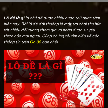
Lô đề là gì
là chủ đề được nhiều cược thủ quan tâm
hiện nay. Bởi
lô đề đổi thưởng
là một trò chơi thu hút
rất nhiều đối tượng tham gia và nhận được sự yêu
thích của mọi người. Cùng chúng tôi tìm hiểu về các
thông tin trên
Go 88
bạn nhé!