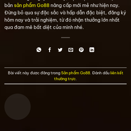
bản
sản phẩm Go88
nâng cấp mới mẻ như hiện nay.
Đừng bỏ qua sự đặc sắc và hấp dẫn đặc biệt, đăng ký
hôm nay và trải nghiệm, từ đó nhận thưởng lớn nhất
qua đam mê bất diệt của mình nhé.
Bài viết này được đăng trong
Sản phẩm Go88
. Đánh dấu
liên kết
thường trực
.