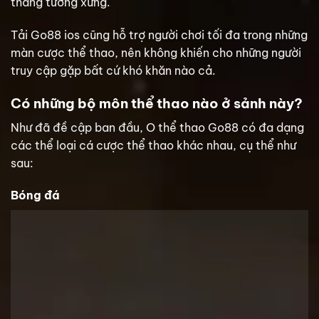
thắng tương xứng.
Tải Go88 ios
cũng hỗ trợ người chơi tối đa trong những
màn cược thể thao, nên không khiến cho những người
truy cập gặp bất cứ khó khăn nào cả.
Có những bộ môn thể thao nào ở sảnh này?
Như đã đề cập ban đầu, O thể thao Go88 có đa dạng
các thể loại cá cược thể thao khác nhau, cụ thể như
sau:
Bóng đá