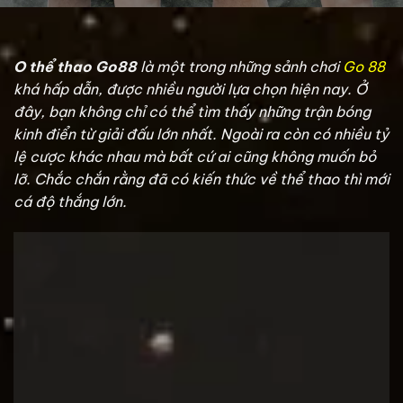
O thể thao Go88
là một trong những sảnh chơi
Go 88
khá hấp dẫn, được nhiều người lựa chọn hiện nay. Ở
đây, bạn không chỉ có thể tìm thấy những trận bóng
kinh điển từ giải đấu lớn nhất. Ngoài ra còn có nhiều tỷ
lệ cược khác nhau mà bất cứ ai cũng không muốn bỏ
lỡ. Chắc chắn rằng đã có kiến thức về thể thao thì mới
cá độ thắng lớn.