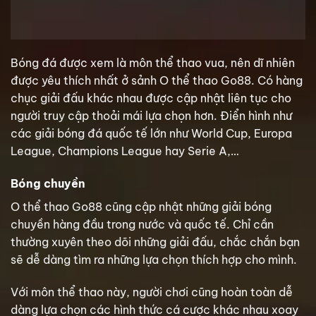
Bóng đá được xem là môn thể thao vua, nên dĩ nhiên
được yêu thích nhất ở sảnh O thể thao Go88. Có hàng
chục giải đấu khác nhau được cập nhật liên tục cho
người truy cập thoải mái lựa chọn hơn. Điển hình như
các giải bóng đá quốc tế lớn như World Cup, Europa
League, Champions League hay Serie A,…
Bóng chuyền
O thể thao Go88 cũng cập nhật những giải bóng
chuyền hàng đầu trong nước và quốc tế. Chỉ cần
thường xuyên theo dõi những giải đấu, chắc chắn bạn
sẽ dễ dàng tìm ra những lựa chọn thích hợp cho mình.
Với môn thể thao này, người chơi cũng hoàn toàn dễ
dàng lựa chọn các hình thức cá cược khác nhau xoay