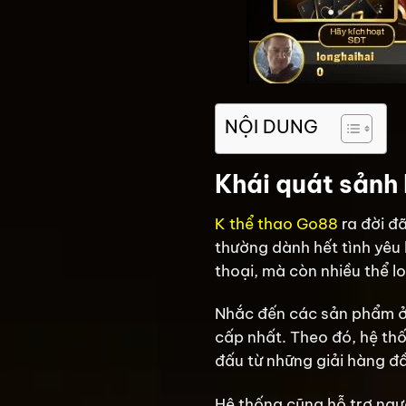
NỘI DUNG
Khái quát sảnh
K thể thao Go88
ra đời đ
thường dành hết tình yêu
thoại, mà còn nhiều thể l
Nhắc đến các sản phẩm ở s
cấp nhất. Theo đó, hệ th
đấu từ những giải hàng đầu
Hệ thống cũng hỗ trợ ngườ