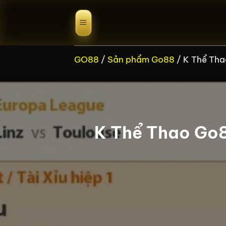
Bỏ
qua
nội
dung
GO88
/
Sản phẩm Go88
/
K Thể Tha
K Thể Thao Go8