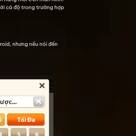
ười cá độ trong trường hợp
roid
, nhưng nếu nói đến