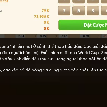
sóng” nhiều nhất ở sảnh thể thao hấp dẫn. Các giải đ
 đảo người hâm mộ. Điển hình nhất như World Cup, Se
n đấu kinh điển đều thu hút lượng người theo dõi lên đ
ó, các kèo cá độ bóng đá cũng được cập nhật liên tục cù