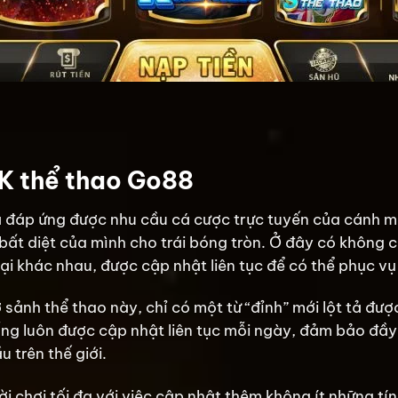
 K thể thao Go88
ã đáp ứng được nhu cầu cá cược trực tuyến của cánh m
 bất diệt của mình cho trái bóng tròn. Ở đây có không
oại khác nhau, được cập nhật liên tục để có thể phục vụ
ảnh thể thao này, chỉ có một từ “đỉnh” mới lột tả đượ
ống luôn được cập nhật liên tục mỗi ngày, đảm bảo đầy
 trên thế giới.
i chơi tối đa với việc cập nhật thêm không ít những tí