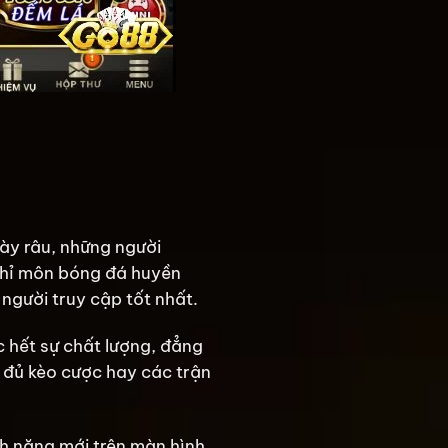
ày râu, những người
 chỉ môn bóng đá huyền
 người truy cập tốt nhất.
c hết sự chất lượng, đẳng
 đủ kèo cược hay các trận
nh năng mới trên màn hình.