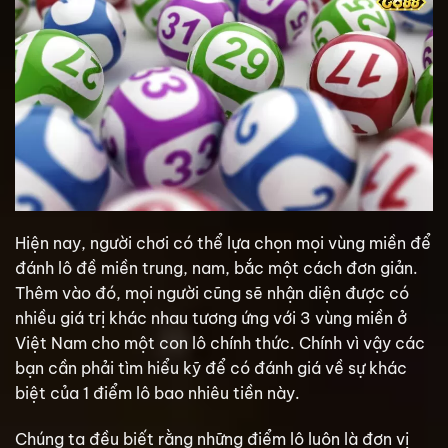
Hiện nay, người chơi có thể lựa chọn mọi vùng miền để
đánh lô đề miền trung, nam, bắc một cách đơn giản.
Thêm vào đó, mọi người cũng sẽ nhận diện được có
nhiều giá trị khác nhau tương ứng với 3 vùng miền ở
Việt Nam cho một con lô chính thức. Chính vì vậy các
bạn cần phải tìm hiểu kỹ để có đánh giá về sự khác
biệt của 1 điểm lô bao nhiêu tiền này.
Chúng ta đều biết rằng những điểm lô luôn là đơn vị