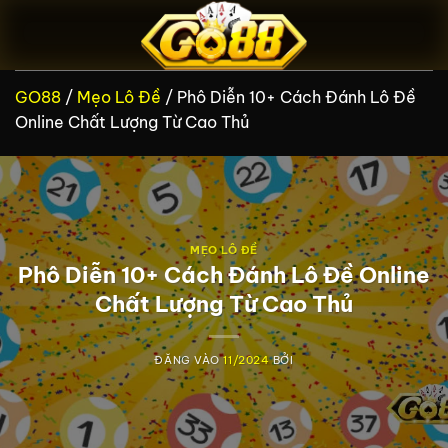
Bỏ
qua
nội
dung
GO88
/
Mẹo Lô Đề
/
Phô Diễn 10+ Cách Đánh Lô Đề
Online Chất Lượng Từ Cao Thủ
MẸO LÔ ĐỀ
Phô Diễn 10+ Cách Đánh Lô Đề Online
Chất Lượng Từ Cao Thủ
ĐĂNG VÀO
11/2024
BỞI