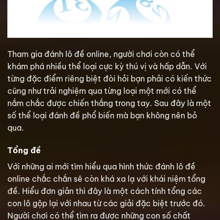
Tham gia đánh lô đề online, người chơi còn có thể
khám phá nhiều thể loại cực kỳ thú vị và hấp dẫn. Với
từng đặc điểm riêng biệt đòi hỏi bạn phải có kiến thức
cũng như trải nghiệm qua từng loại một mới có thể
nắm chắc được chiến thắng trong tay. Sau đây là một
số thể loại đánh đề phổ biến mà bạn không nên bỏ
qua.
Tổng đề
Với những ai mới tìm hiểu qua hình thức đánh lô đề
online chắc chắn sẽ còn khá xa lạ với khái niệm tổng
đề. Hiểu đơn giản thì đây là một cách tính tổng các
con lô gộp lại với nhau từ các giải đặc biệt trước đó.
Người chơi có thể tìm ra được những con số chất