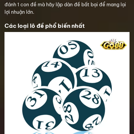
đánh 1 con đề mà hãy lập dàn đề bất bại để mang lại
lợi nhuận lớn.
Các loại lô đề phổ biến nhất