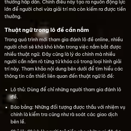
thưởng hấp dẫn. Chính điều này tạo ra nguồn động lực
lớn để người chơi vừa giải trí mà còn kiếm ra được tiền
thưởng.
Thuật ngữ trong lô đề cần nắm
Trong quá trình mới tham gia đánh lô đề online, nhiều
người chơi sẽ khá khó khăn trong việc nắm bắt được
nhiều thuật ngữ. Đây cũng là lý do chính mà nhiều
người cần nắm rõ từng từ khóa có trong loại hình giải
trí này. Tham khảo nội dung bên dưới để tìm hiểu các
thông tin cần thiết liên quan đến thuật ngữ lô đề:
Lô thủ: Dùng để chỉ những người tham gia đánh lô
đề.
Báo bảng: Những đối tượng được thầu với nhiệm vụ
chính là kiểm tra cũng như rà soát các giao dịch
bên lề.