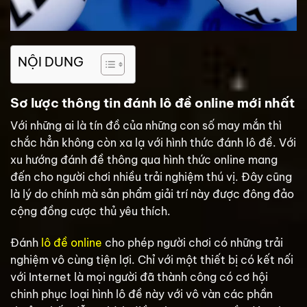
NỘI DUNG
Sơ lược thông tin đánh lô đề online mới nhất
Với những ai là tín đồ của những con số may mắn thì
chắc hẳn không còn xa lạ với hình thức đánh lô đề. Với
xu hướng đánh đề thông qua hình thức online mang
đến cho người chơi nhiều trải nghiệm thú vị. Đây cũng
là lý do chính mà sản phẩm giải trí này được đông đảo
cộng đồng cược thủ yêu thích.
Đánh
lô đề online
cho phép người chơi có những trải
nghiệm vô cùng tiện lợi. Chỉ với một thiết bị có kết nối
với Internet là mọi người đã thành công có cơ hội
chinh phục loại hình lô đề này với vô vàn các phần