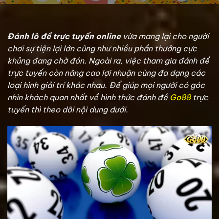
Đánh
lô đề trực tuyến
online
vừa mang lại cho người
chơi sự tiện lợi lớn cũng như nhiều phần thưởng cực
khủng đang chờ đón. Ngoài ra, việc tham gia đánh đề
trực tuyến còn nâng cao lợi nhuận cùng đa dạng các
loại hình giải trí khác nhau. Để giúp mọi người có góc
nhìn khách quan nhất về hình thức đánh đề
Go88
trực
tuyến thì theo dõi nội dung dưới.