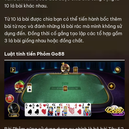
10 lá bài khác nhau.
Từ 10 lá bài được chia bạn có thể tiến hành bốc thêm
bài từ nọc và đánh những lá bài rác mà mình không sử
dụng đến. Đồng thời cố gắng tạo lập các tổ hợp gồm
3 lá bài giống nhau hoặc đồng chất.
Luật tính tiền Phỏm Go88
Bài Phỏm cũng sử dụng dụng cụ chính là bộ bài Tây 52