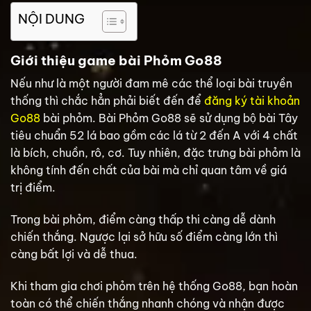
NỘI DUNG
Giới thiệu game bài Phỏm Go88
Nếu như là một người đam mê các thể loại bài truyền
thống thì chắc hẳn phải biết đến để
đăng ký tài khoản
Go88
bài phỏm.
Bài Phỏm Go88 sẽ sử dụng bộ bài Tây
tiêu chuẩn 52 lá bao gồm các lá từ 2 đến A với 4 chất
là bích, chuồn, rô, cơ. Tuy nhiên, đặc trưng bài phỏm là
không tính đến chất của bài mà chỉ quan tâm về giá
trị điểm.
Trong bài phỏm, điểm càng thấp thi càng dễ dành
chiến thắng. Ngược lại sở hữu số điểm càng lớn thì
càng bất lợi và dễ thua.
Khi tham gia chơi phỏm trên hệ thống Go88, bạn hoàn
toàn có thể chiến thắng nhanh chóng và nhận được