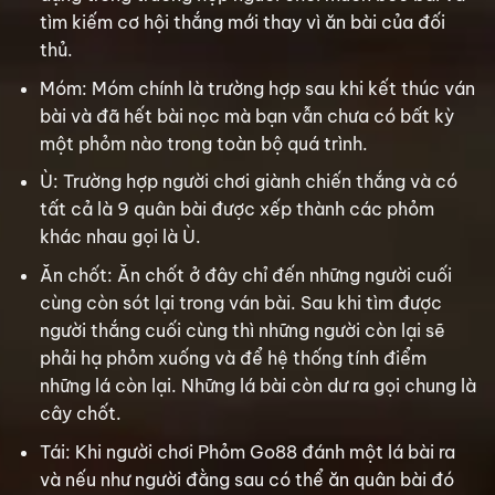
tìm kiếm cơ hội thắng mới thay vì ăn bài của đối
thủ.
Móm: Móm chính là trường hợp sau khi kết thúc ván
bài và đã hết bài nọc mà bạn vẫn chưa có bất kỳ
một phỏm nào trong toàn bộ quá trình.
Ù: Trường hợp người chơi giành chiến thắng và có
tất cả là 9 quân bài được xếp thành các phỏm
khác nhau gọi là Ù.
Ăn chốt: Ăn chốt ở đây chỉ đến những người cuối
cùng còn sót lại trong ván bài. Sau khi tìm được
người thắng cuối cùng thì những người còn lại sẽ
phải hạ phỏm xuống và để hệ thống tính điểm
những lá còn lại. Những lá bài còn dư ra gọi chung là
cây chốt.
Tái: Khi người chơi Phỏm Go88 đánh một lá bài ra
và nếu như người đằng sau có thể ăn quân bài đó