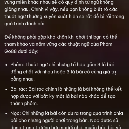
vùng miền khác nhau sẽ có quy định từ ngữ không
giống nhau. Chính vì vậy, nếu bạn không biết rõ các
thuật ngữ thường xuyên xuất hiện sẽ rất dễ bị rối trong
quá trình đánh bài.
Để không phải gặp khó khăn khi chơi thì bạn có thể
tham khảo và nắm vững các thuật ngữ của Phỏm
Go88 dưới đây:
Phỏm: Thuật ngữ chỉ những tổ hợp gồm 3 lá bài
đồng chất với nhau hoặc 3 lá bài có cùng giá trị
bằng nhau.
Bài rác: Bài rác chính là những lá bài không thể kết
hợp được với bất kỳ một lá bài nào khác để tạo
thành phỏm.
Nọc: Chỉ những lá bài còn dư ra trong quá trình chia
bài cho những người chơi trong bàn. Nọc được sử
dụng trong trường hợp người chơi muốn bốc bài và