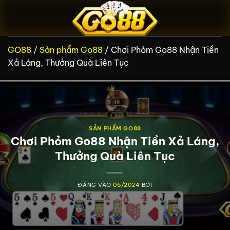
Bỏ
qua
nội
dung
GO88
/
Sản phẩm Go88
/
Chơi Phỏm Go88 Nhận Tiền
Xả Láng, Thưởng Quà Liên Tục
SẢN PHẨM GO88
Chơi Phỏm Go88 Nhận Tiền Xả Láng,
Thưởng Quà Liên Tục
ĐĂNG VÀO
06/2024
BỞI