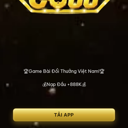
🏆Game Bài Đổi Thưởng Việt Nam!🏆
💰Nạp Đầu +888K💰
TẢI APP