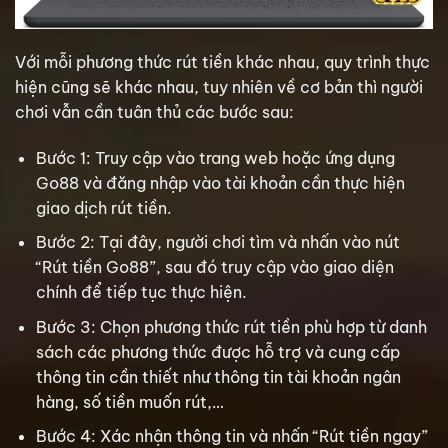
Với mỗi phương thức rút tiền khác nhau, quy trình thực
hiện cũng sẽ khác nhau, tuy nhiên về cơ bản thì người
chơi vẫn cần tuân thủ các bước sau:
Bước 1: Truy cập vào trang web hoặc ứng dụng
Go88 và đăng nhập vào tài khoản cần thực hiện
giao dịch rút tiền.
Bước 2: Tại đây, người chơi tìm và nhấn vào nút
“Rút tiền Go88”, sau đó truy cập vào giao diện
chính để tiếp tục thực hiện.
Bước 3: Chọn phương thức rút tiền phù hợp từ danh
sách các phương thức được hỗ trợ và cung cấp
thông tin cần thiết như thông tin tài khoản ngân
hàng, số tiền muốn rút,…
Bước 4: Xác nhận thông tin và nhấn “Rút tiền ngay”