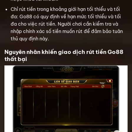
Chỉ rút tiền trong khoảng giới hạn tối thiểu và tối
đa: Go88 có quy định về hạn mức tối thiểu và tối
đa cho việc rút tiền. Người chơi cần kiểm tra và
nhập chính xác số tiền muốn rút để đảm bảo tuân
thủ quy định này.
Nguyên nhân khiến giao dịch rút tiền Go88
thất bại