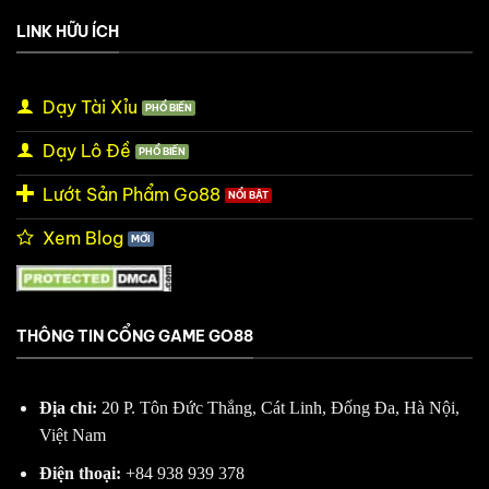
LINK HỮU ÍCH
Dạy Tài Xỉu
Dạy Lô Đề
Lướt Sản Phẩm Go88
Xem Blog
THÔNG TIN CỔNG GAME GO88
Địa chỉ:
20 P. Tôn Đức Thắng, Cát Linh, Đống Đa, Hà Nội,
Việt Nam
Điện thoại:
+84 938 939 378