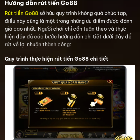
Hướng dẫn rút tiền Go88
Rút tiền Go88
sở hữu quy trình không quá phức tạp,
điều này cũng là một trong những ưu điểm được đánh
giá cao nhất. Người chơi chỉ cần tuân theo và thực
hiện đầy đủ các bước hướng dẫn chi tiết dưới đây để
rút về lợi nhuận thành công:
Quy trình thực hiện rút tiền Go88 chi tiết