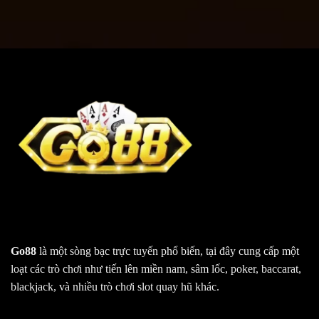
Go88
là một sòng bạc trực tuyến phổ biến, tại đây cung cấp một
loạt các trò chơi như tiến lên miền nam, sâm lốc, poker, baccarat,
blackjack, và nhiều trò chơi slot quay hũ khác.