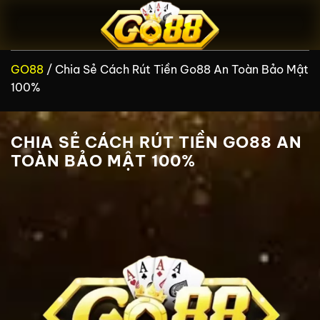
Bỏ
qua
nội
dung
GO88
/
Chia Sẻ Cách Rút Tiền Go88 An Toàn Bảo Mật
100%
CHIA SẺ CÁCH RÚT TIỀN GO88 AN
TOÀN BẢO MẬT 100%