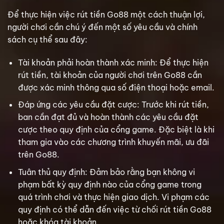
Để thực hiện việc rút tiền Go88 một cách thuận lợi,
người chơi cần chú ý đến một số yêu cầu và chính
sách cụ thể sau đây:
Tài khoản phải hoàn thành xác minh: Để thực hiện
rút tiền, tài khoản của người chơi trên Go88 cần
được xác minh thông qua số điện thoại hoặc email.
Đáp ứng các yêu cầu đặt cược: Trước khi rút tiền,
ban cần đạt đủ và hoàn thành các yêu cầu đặt
cược theo quy định của cổng game. Đặc biệt là khi
tham gia vào các chương trình khuyến mãi, ưu đãi
trên Go88.
Tuân thủ quy định: Đảm bảo rằng bạn không vi
phạm bất kỳ quy định nào của cổng game trong
quá trình chơi và thực hiện giao dịch. Vi phạm các
quy định có thể dẫn đến việc từ chối rút tiền Go88
hoặc khóa tài khoản.