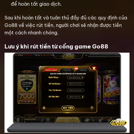
để hoàn tất giao dịch.
Sau khi hoàn tất và tuân thủ đầy đủ các quy định của
Go88 về việc rút tiền, người chơi sẽ nhận được tiền
một cách nhanh chóng.
Lưu ý khi rút tiền từ cổng game Go88