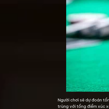
Người chơi sẽ dự đoán tổ
trùng với tổng điểm xúc x