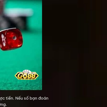
ược tiền. Nếu số bạn đoán
ởng.