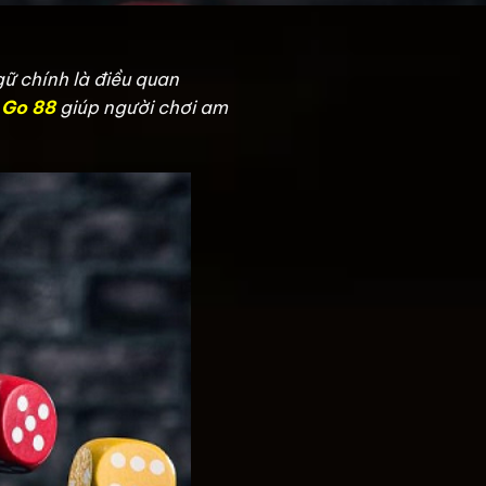
gữ chính là điều quan
u
Go 88
giúp người chơi am