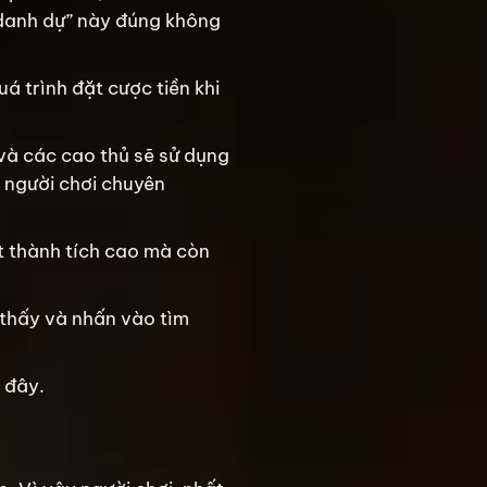
 danh dự” này đúng không
uá trình đặt cược tiền khi
 và các cao thủ sẽ sử dụng
 người chơi chuyên
t thành tích cao mà còn
 thấy và nhấn vào tìm
 đây.