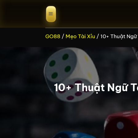
Bỏ
qua
nội
dung
GO88
/
Mẹo Tài Xỉu
/
10+ Thuật Ngữ
10+ Thuật Ngữ T