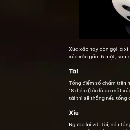
Xúc xắc hay còn gọi là xí 
xúc xắc gồm 6 mặt, sau kh
Tài
Tổng điểm số chấm trên mặ
18 điểm (tức là ba mặt xú
tài thì sẽ thắng nếu tổng 
Xỉu
Ngược lại với Tài, nếu tổn