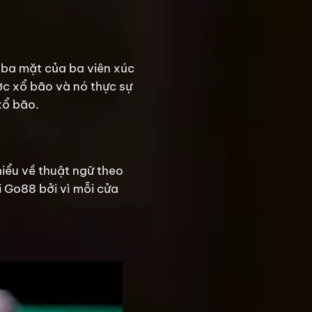
i ba mặt của ba viên xúc
ược xổ bão và nó thực sự
 xổ bão.
 hiểu về thuật ngữ theo
i Go88 bởi vì mỗi cửa