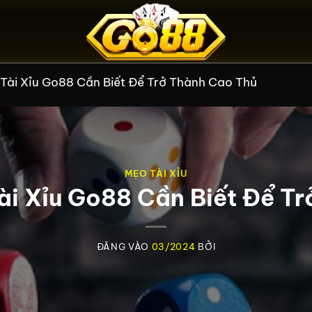
 Tài Xỉu Go88 Cần Biết Để Trở Thành Cao Thủ
MẸO TÀI XỈU
ài Xỉu Go88 Cần Biết Để T
ĐĂNG VÀO
03/2024
BỞI