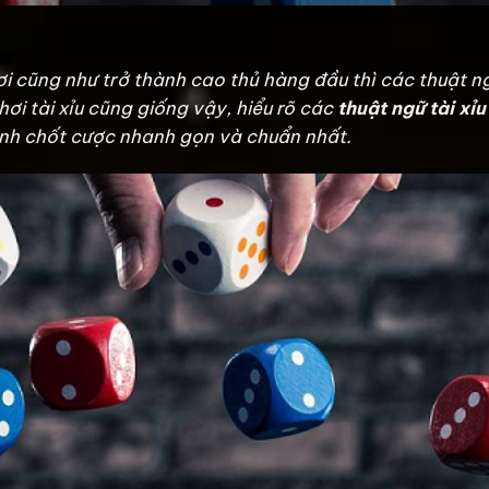
ơi cũng như trở thành cao thủ hàng đầu thì các thuật n
hơi tài xỉu cũng giống vậy, hiểu rõ các
thuật ngữ tài xỉ
ình chốt cược nhanh gọn và chuẩn nhất.