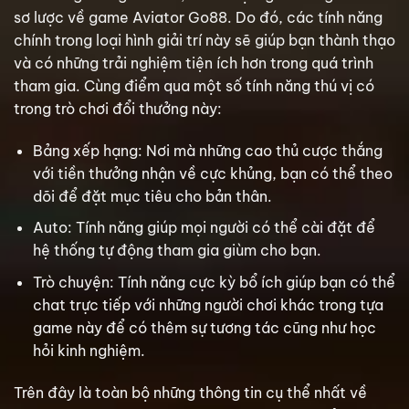
sơ lược về game Aviator Go88. Do đó, các tính năng
chính trong loại hình giải trí này sẽ giúp bạn thành thạo
và có những trải nghiệm tiện ích hơn trong quá trình
tham gia. Cùng điểm qua một số tính năng thú vị có
trong trò chơi đổi thưởng này:
Bảng xếp hạng: Nơi mà những cao thủ cược thắng
với tiền thưởng nhận về cực khủng, bạn có thể theo
dõi để đặt mục tiêu cho bản thân.
Auto: Tính năng giúp mọi người có thể cài đặt để
hệ thống tự động tham gia giùm cho bạn.
Trò chuyện: Tính năng cực kỳ bổ ích giúp bạn có thể
chat trực tiếp với những người chơi khác trong tựa
game này để có thêm sự tương tác cũng như học
hỏi kinh nghiệm.
Trên đây là toàn bộ những thông tin cụ thể nhất về