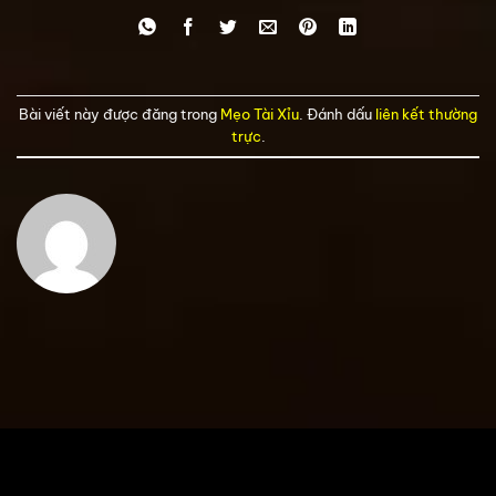
Bài viết này được đăng trong
Mẹo Tài Xỉu
. Đánh dấu
liên kết thường
trực
.