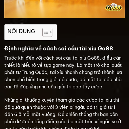
NỘI DUNG
Định nghĩa về cách soi cầu tài xỉu Go88
Trước khi đến với cách soi cầu tài xỉu Go88, điều cần
thiết là hiểu rõ về tựa game này. Là một trò chơi xuất
phát từ Trung Quốc, tài xỉu nhanh chóng trở thành lựa
chọn phổ biến trong giới cá cược, có mặt tại các nhà
cái để đáp ứng nhu cầu giải trí các tay cược.
Những ai thường xuyên tham gia các cược tài xỉu thì
đã quá quen thuộc với 3 viên xí ngầu có trị giá từ 1
đến 6 ở mỗi mặt vuông. Để chiến thắng thì bạn cần
phải dự đoán tổng điểm của ba mặt trên xí ngầu sẽ ở
giá trị nào trước khi chúng được tung và lật.