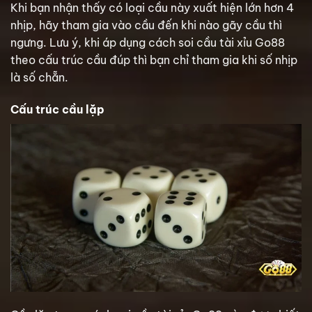
Khi bạn nhận thấy có loại cầu này xuất hiện lớn hơn 4
nhịp, hãy tham gia vào cầu đến khi nào gãy cầu thì
ngưng. Lưu ý, khi áp dụng cách soi cầu tài xỉu Go88
theo cấu trúc cầu đúp thì bạn chỉ tham gia khi số nhịp
là số chẵn.
Cấu trúc cầu lặp