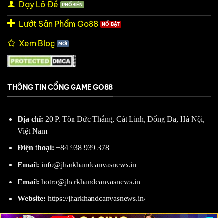
Dạy Lô Đề
Lướt Sản Phẩm Go88
Xem Blog
THÔNG TIN CỔNG GAME GO88
Địa chỉ:
20 P. Tôn Đức Thắng, Cát Linh, Đống Đa, Hà Nội,
Việt Nam
Điện thoại:
+84 938 939 378
Email:
info@jharkhandcanvasnews.in
Email:
hotro@jharkhandcanvasnews.in
Website:
https://jharkhandcanvasnews.in/