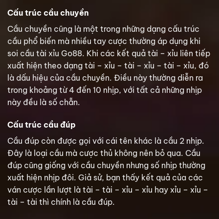
Cấu trúc cầu chuyền
Cầu chuyền cũng là một trong những dạng cấu trúc
cầu phổ biến mà nhiều tay cược thường áp dụng khi
soi cầu tài xỉu Go88. Khi các kết quả tài – xỉu liên tiếp
xuất hiện theo dạng tài – xỉu – tài – xỉu – tài – xỉu, đó
là dấu hiệu của cầu chuyền. Điều này thường diễn ra
trong khoảng từ 4 đến 10 nhịp, với tất cả những nhịp
này đều là số chẵn.
Cấu trúc cầu đúp
Cầu đúp còn được gọi với cái tên khác là cầu 2 nhịp.
Đây là loại cầu mà cược thủ không nên bỏ qua. Cầu
đúp cũng giống với cầu chuyền nhưng số nhịp thường
xuất hiện nhịp đôi. Giả sử, bạn thấy kết quả của các
ván cược lần lượt là tài – tài – xỉu – xỉu hay xỉu – xỉu –
tài – tài thì chính là cầu đúp.