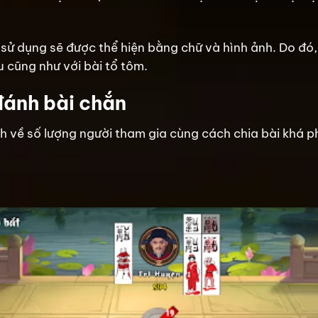
ử dụng sẽ được thể hiện bằng chữ và hình ảnh. Do đó
u cũng như với bài tổ tôm.
đánh bài chắn
h về số lượng người tham gia cùng cách chia bài khá 