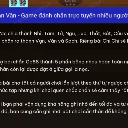
ợc chia thành Nhị, Tam, Tứ, Ngũ, Lục, Thất, Bát, Cửu và
c phân ra thành Vạn, Văn và Sách. Riêng bài Chi Chi s
 bộ bài chắn Go88 thành 5 phần bằng nhau hoàn toàn ng
hần còn lại được đặt ở giữa gọi là nọc.
a bài cho tất cả người chơi lần lượt theo thứ tự ngược 
phức tạp nhưng khi chơi quen chắc chắn sẽ cảm thấy rất
ài bạn phải vận dụng khả năng ghi nhớ đến tối đa và t
đó, bạn cũng cần ghi nhớ luật chơi cẩn thận để không 