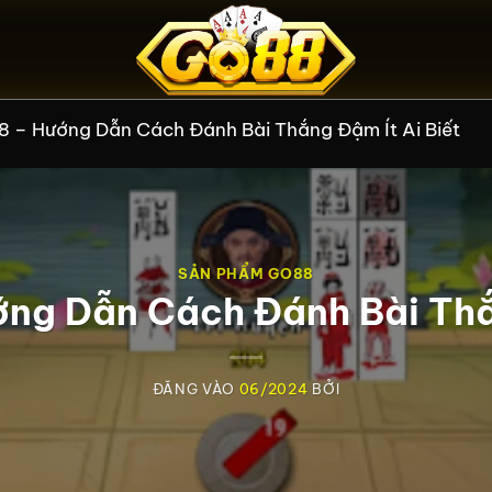
 – Hướng Dẫn Cách Đánh Bài Thắng Đậm Ít Ai Biết
SẢN PHẨM GO88
ng Dẫn Cách Đánh Bài Thắn
ĐĂNG VÀO
06/2024
BỞI