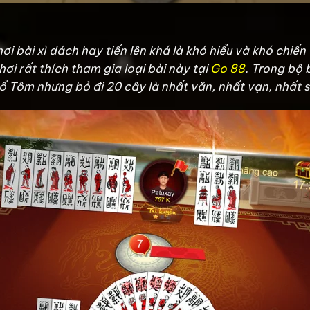
ơi bài xì dách hay tiến lên khá là khó hiểu và khó chiến
ơi rất thích tham gia loại bài này tại
Go 88
. Trong bộ
Tổ Tôm nhưng bỏ đi 20 cây là nhất văn, nhất vạn, nhất 