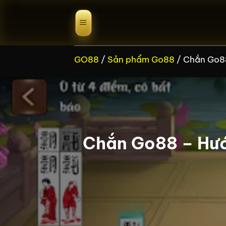
Bỏ
qua
nội
dung
GO88
/
Sản phẩm Go88
/
Chắn Go88
Chắn Go88 – Hướ