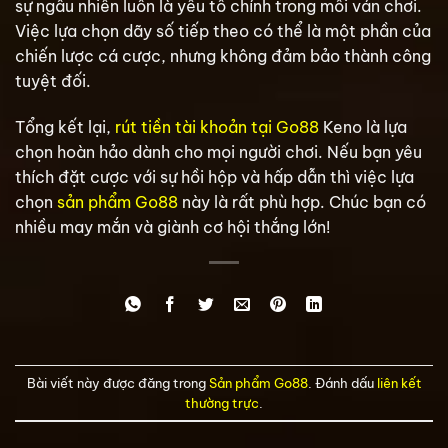
sự ngẫu nhiên luôn là yếu tố chính trong mỗi ván chơi.
Việc lựa chọn dãy số tiếp theo có thể là một phần của
chiến lược cá cược, nhưng không đảm bảo thành công
tuyệt đối.
Tổng kết lại,
rút tiền tài khoản tại Go88
Keno là lựa
chọn hoàn hảo dành cho mọi người chơi. Nếu bạn yêu
thích đặt cược với sự hồi hộp và hấp dẫn thì việc lựa
chọn
sản phẩm Go88
này là rất phù hợp. Chúc bạn có
nhiều may mắn và giành cơ hội thắng lớn!
Bài viết này được đăng trong
Sản phẩm Go88
. Đánh dấu
liên kết
thường trực
.