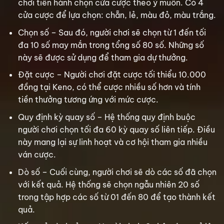
chơi tiến hành chọn cửa cược theo ý muốn. Có 4
cửa cược để lựa chọn: chẵn, lẻ, màu đỏ, màu trắng.
Chọn số – Sau đó, người chơi sẽ chọn từ 1 đến tối
đa 10 số may mắn trong tổng số 80 số. Những số
này sẽ được sử dụng để tham gia dự thưởng.
Đặt cược – Người chơi đặt cược tối thiểu 10.000
đồng tại Keno, có thể cược nhiều số hơn và tính
tiền thưởng tương ứng với mức cược.
Quy định kỳ quay số – Hệ thống quy định buộc
người chơi chọn tối đa 60 kỳ quay số liên tiếp. Điều
này mang lại sự linh hoạt và cơ hội tham gia nhiều
ván cược.
Dò số – Cuối cùng, người chơi sẽ dò các số đã chọn
với kết quả. Hệ thống sẽ chọn ngẫu nhiên 20 số
trong tập hợp các số từ 01 đến 80 để tạo thành kết
quả.