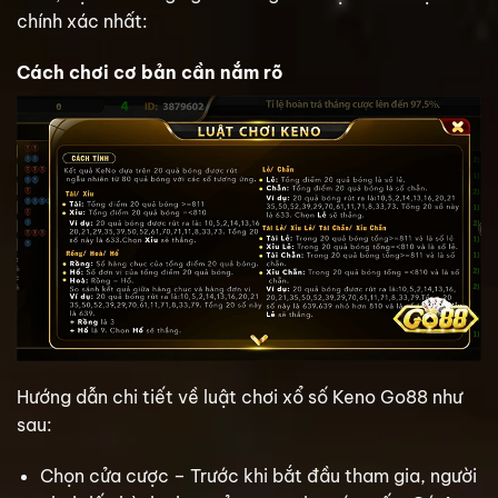
chính xác nhất:
Cách chơi cơ bản cần nắm rõ
Hướng dẫn chi tiết về luật chơi xổ số Keno Go88 như
sau:
Chọn cửa cược – Trước khi bắt đầu tham gia, người