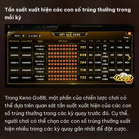
Tần suất xuất hiện các con số trúng thưởng trong
mỗi kỳ
Trong Keno Go88, một phần của chiến lược chơi có
thể dựa trên quan sát tần suất xuất hiện của các con
số trúng thưởng trong các kỳ quay trước đó. Cụ thể,
người chơi có thể chọn các con số trúng thưởng xuất
hiện nhiều trong các kỳ quay gần nhất để đặt cược.