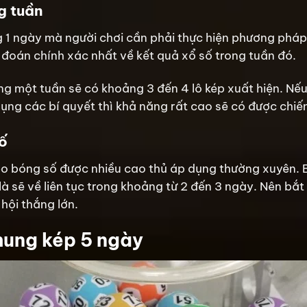
g tuần
g 1 ngày mà người chơi cần phải thực hiện phương phá
 đoán chính xác nhất về kết quả xổ số trong tuần đó.
ng một tuần sẽ có khoảng 3 đến 4 lô kép xuất hiện. Nế
ụng các bí quyết thì khả năng rất cao sẽ có được chiế
ố
 bóng số được nhiều cao thủ áp dụng thường xuyên. Bở
là sẽ về liên tục trong khoảng từ 2 đến 3 ngày. Nên bắt
hội thắng lớn.
hung kép 5 ngày