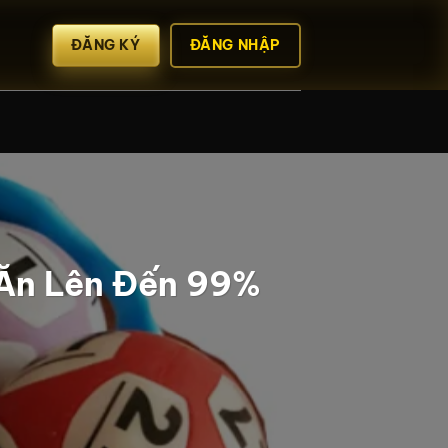
ĐĂNG KÝ
ĐĂNG NHẬP
Ăn Lên Đến 99%