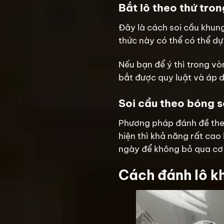
Bắt lô theo thứ tron
Đây là cách soi cầu khun
thức này có thể có thể dự
Nếu bạn để ý thì trong vò
bắt được quy luật và áp d
Soi cầu theo bóng s
Phương pháp đánh đề theo
hiện thì khả năng rất cao 
ngày để không bỏ qua cơ 
Cách đánh lô k