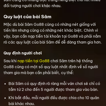
đối tượng người chơi khác nhau.
Quy luật của bài Sâm
Mặc dù bài Sâm Go88 cũng có những nét giống với
tiến lên nhưng cũng có những nét khác biệt. Chính vì
vậy, bạn cần
nạp tiền tài khoản tại Go88 và
phải nắm
rõ các quy luật của bài Sâm để dễ dàng tham gia hơn.
Quy định người chơi
Sau khi
nạp tiền tại Go88
chơi Sâm trên hệ thống
Go88 cũng có một số quy luật nhất định về số người
tham gia mà bạn cần phải biết, cụ thể:
Bài Sâm có quy định rõ ràng mỗi ván chơi sẽ chỉ có
tầm từ 2 cho đến 5 người được tham gia vào bàn.
Khi bắt đầu, mỗi người đều được chia cho 10 quân
bài khác nhau.