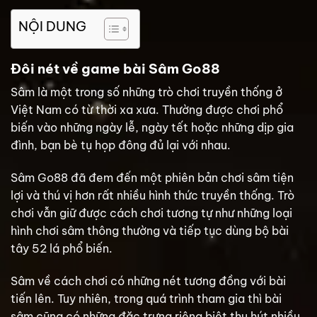
NỘI DUNG
Đôi nét về game bài Sâm Go88
Sâm là một trong số những trò chơi truyền thống ở
Việt Nam có từ thời xa xưa. Thường được chơi phổ
biến vào những ngày lễ, ngày tết hoặc những dịp gia
đình, bạn bè tụ họp đông đủ lại với nhau.
Sâm Go88 đã đem đến một phiên bản chơi sâm tiện
lợi và thú vị hơn rất nhiều hình thức truyền thống. Trò
chơi vẫn giữ được cách chơi tương tự như những loại
hình chơi sâm thông thường và tiếp tục dùng bộ bài
tây 52 lá phổ biến.
Sâm về cách chơi có những nét tương đồng với bài
tiến lên. Tuy nhiên, trong quá trình tham gia thì bài
sâm cũng có những đặc trưng riêng biệt thu hút nhiều