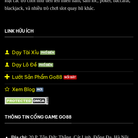
loạt các trò chơi như tiến lên miền nam, sâm lốc, poker, baccarat,
blackjack, và nhiều trò chơi slot quay hũ khác.
LINK HỮU ÍCH
Dạy Tài Xỉu
Dạy Lô Đề
Lướt Sản Phẩm Go88
Xem Blog
THÔNG TIN CỔNG GAME GO88
Địa chỉ:
20 P. Tôn Đức Thắng, Cát Linh, Đống Đa, Hà Nội,