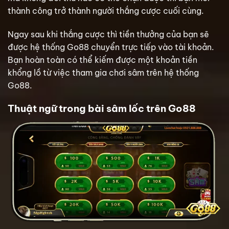
thành công trở thành người thắng cược cuối cùng.
Ngay sau khi thắng cược thì tiền thưởng của bạn sẽ
được hệ thống Go88 chuyển trực tiếp vào tài khoản.
Bạn hoàn toàn có thể kiếm được một khoản tiền
khổng lồ từ việc tham gia chơi sâm trên hệ thống
Go88.
Thuật ngữ trong bài sâm lốc trên Go88