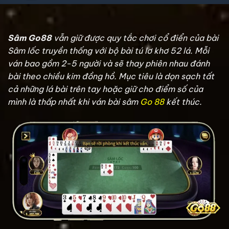
Sâm Go88
vẫn giữ được quy tắc chơi cổ điển của bài
Sâm lốc truyền thống với bộ bài tú lơ khơ 52 lá. Mỗi
ván bao gồm 2-5 người và sẽ thay phiên nhau đánh
bài theo chiều kim đồng hồ. Mục tiêu là dọn sạch tất
cả những lá bài trên tay hoặc giữ cho điểm số của
mình là thấp nhất khi ván bài sâm
Go 88
kết thúc.