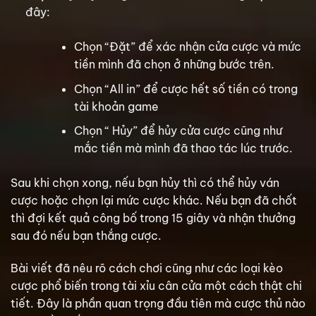
đây:
Chọn “Đặt” để xác nhận cửa cược và mức
tiền mình đã chọn ở những bước trên.
Chọn “All in” để cược hết số tiền có trong
tài khoản game
Chọn “ Hủy” để hủy cửa cược cũng như
mắc tiền mà mình đã thao tác lúc trước.
Sau khi chọn xong, nếu bạn hủy thì có thể hủy ván
cược hoặc chọn lại mức cược khác. Nếu bạn đã chốt
thì đợi kết quả công bố trong 15 giây và nhận thưởng
sau đó nếu bạn thắng cược.
Bài viết đã nêu rõ cách chơi cũng như các loại kèo
cược phổ biến trong tài xỉu cân cửa một cách thật chi
tiết. Đây là phần quan trọng đầu tiên mà cược thủ nào