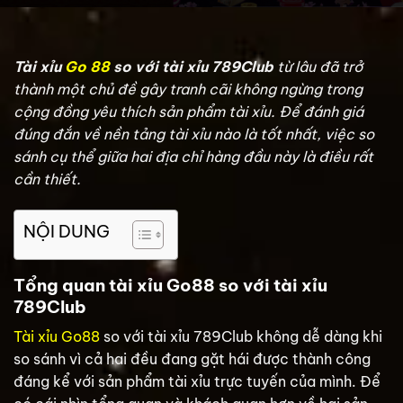
Tài xỉu
Go 88
so với tài xỉu 789Club
từ lâu đã trở
thành một chủ đề gây tranh cãi không ngừng trong
cộng đồng yêu thích sản phẩm tài xỉu. Để đánh giá
đúng đắn về nền tảng tài xỉu nào là tốt nhất, việc so
sánh cụ thể giữa hai địa chỉ hàng đầu này là điều rất
cần thiết.
NỘI DUNG
Tổng quan tài xỉu Go88 so với tài xỉu
789Club
Tài xỉu Go88
so với tài xỉu 789Club không dễ dàng khi
so sánh vì cả hai đều đang gặt hái được thành công
đáng kể với sản phẩm tài xỉu trực tuyến của mình. Để