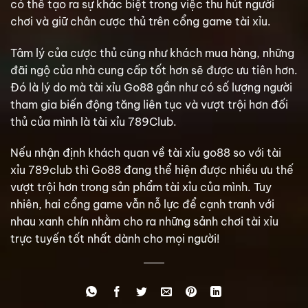
có thể tạo ra sự khác biệt trong việc thu hút người
chơi và giữ chân cược thủ trên cổng game tài xỉu.
Tâm lý của cược thủ cũng như khách mua hàng, những
đãi ngộ của nhà cung cấp tốt hơn sẽ được ưu tiên hơn.
Đó là lý do mà tài xỉu Go88 gần như có số lượng người
tham gia biến động tăng liên tục và vượt trội hơn đối
thủ của mình là tài xỉu 789Club.
Nếu nhận định khách quan về tài xỉu go88 so với tài
xỉu 789club thì Go88 đang thể hiện được nhiều ưu thế
vượt trội hơn trong sản phẩm tài xỉu của mình. Tuy
nhiên, hai cổng game vẫn nỗ lực để cạnh tranh với
nhau xanh chín nhằm cho ra những sảnh chơi tài xỉu
trực tuyến tốt nhất dành cho mọi người!