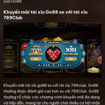
của Go88.
Khuyến mãi tài xỉu Go88 so với tài xỉu
789Club
Khuyến mãi tài xỉu go88 so với tài xỉu 789club, Go88
thường được đánh giá cao hơn so với 789Club. Go88
thường tổ chức các chương trình khuyến mãi đa dạng
và hấp dẫn, mang lại cho người chơi nhiều cơ hội nhận