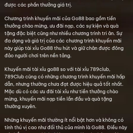
được các phần thưởng giá trị.
Chương trình khuyến mãi của Go88 bao gồm tiền
thưởng chào mừng, ưu đãi nạp, các sự kiện và quà
tặng đặc biệt cũng như nhiều chương trình tri ân. Sự
đa dạng và giá trị của các chương trình khuyến mãi
này giúp tài xỉu Go88 thu hút và giữ chân được đông
đảo người chơi trên nền tảng.
Khuyến mãi tài xỉu go88 so với tài xỉu 789club,
789Club cũng có những chương trình khuyến mãi hấp
dẫn, nhưng thường chưa đạt được hiệu quả tốt nhất.
Mặc dù có các ưu đãi tài xỉu như tiền thưởng chào
mừng, khuyến mãi nạp tiền lần đầu và quà tặng
thường xuyên.
Những khuyến mãi thường ít nổi bật hơn và không có
tính thú vị cao như đối thủ của mình là Go88. Điều này