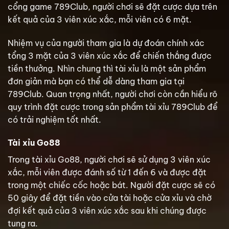
cổng game 789Club, người chơi sẽ đặt cược dựa trên
kết quả của 3 viên xúc xắc, mỗi viên có 6 mặt.
Nhiệm vụ của người tham gia là dự đoán chính xác
tổng 3 mặt của 3 viên xúc xắc để chiến thắng được
tiền thưởng. Nhìn chung thì tài xỉu là một sản phẩm
đơn giản mà bạn có thể dễ dàng tham gia tại
789Club. Quan trọng nhất, người chơi còn cần hiểu rõ
quy trình đặt cược trong sản phẩm tài xỉu 789Club để
có trải nghiệm tốt nhất.
Tài xỉu Go88
Trong tài xỉu Go88, người chơi sẽ sử dụng 3 viên xúc
xắc, mỗi viên được đánh số từ 1 đến 6 và được đặt
trong một chiếc cốc hoặc bát. Người đặt cược sẽ có
50 giây để đặt tiền vào cửa tài hoặc cửa xỉu và chờ
đợi kết quả của 3 viên xúc xắc sau khi chúng được
tung ra.