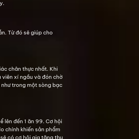
y.
ẫn. Từ đó sẽ giúp cho
ác chân thực nhất. Khi
a viên xí ngầu và đón chờ
g như trong một sòng bạc
 lên đến 1 ăn 99. Cơ hội
do chính khiến sản phẩm
sẽ có cơ hội gia tăng thu