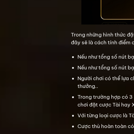
Trong những hình thức đặt
đây sẽ là cách tính điểm 
Nếu như tổng số nút bạn
Nếu như tổng số nút bạn
Người chơi có thể lựa 
thưởng..
Trong trường hợp có 3 s
chơi đặt cược Tài hay X
Với từng loại cược là T
Cược thù hoàn toàn có 