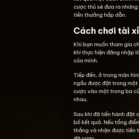
cược thủ sẽ đưa ra những
tiền thưởng hấp dẫn.
Cách chơi tài x
Khi bạn muốn tham gia chơ
khi thực hiện đăng nhập l
của mình.
Tiếp đến, ở trong màn hìn
ngầu được đặt trong một c
cược vào một trong ba cửa
nhau.
Sau khi đã tiến hành đặt c
bố kết quả. Nếu tổng điể
thắng và nhận được tiền 
đã cược.