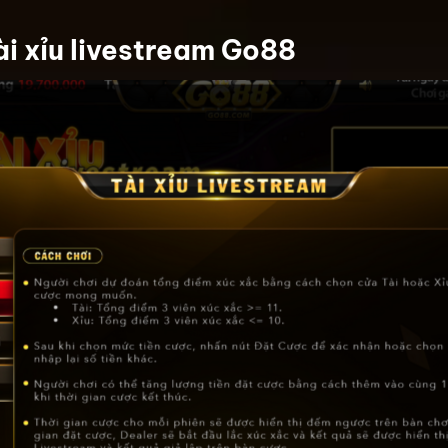
ài xỉu livestream Go88