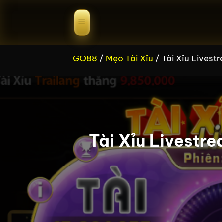
Bỏ
qua
nội
dung
GO88
/
Mẹo Tài Xỉu
/
Tài Xỉu Livest
Tài Xỉu Livestr