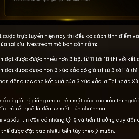
 cược trực tuyến hiện nay thì đều có cách tính điểm và
của tài xỉu livestream mà bạn cần nắm:
 đạt được được nhiều hơn 3 bộ, từ 11 tới 18 thì với kết 
 đạt được được hơn 3 xúc xắc có giá trị từ 3 tới 18 thì
chọn đặt cược cho kết quả của 3 xúc xắc là Tài hoặc Xỉ
ố có giá trị giống nhau trên mặt của xúc xắc thì người
ỉu thì kết quả là đều sẽ mất tiền như nhau.
ài và Xỉu thì đều có những tỷ lệ và tiền thưởng quy đổi 
thể được đặt bao nhiêu tiền tùy theo ý muốn.