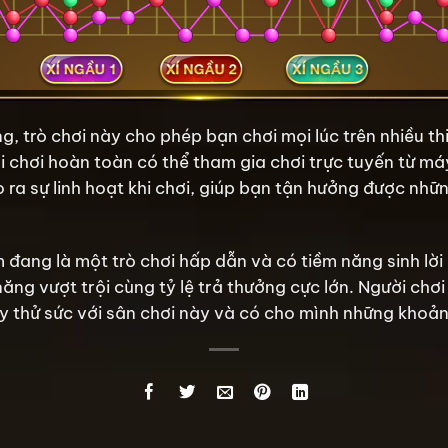
ng, trò chơi này cho phép bạn chơi mọi lúc trên nhiều th
ời chơi hoàn toàn có thể tham gia chơi trực tuyến từ má
o ra sự linh hoạt khi chơi, giúp bạn tận hưởng được nhữn
m đang là một trò chơi hấp dẫn và có tiềm năng sinh lời 
ăng vượt trội cùng tỷ lệ trả thưởng cực lớn. Người chơi 
 thử sức với sân chơi này và có cho mình những khoảnh 