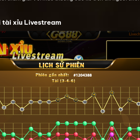
i tài xỉu Livestream