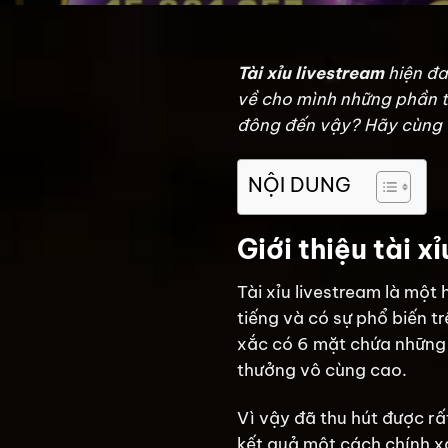
Tài xỉu livestream
hiện đa
về cho mình những phần t
đông đến vậy? Hãy cùng tì
NỘI DUNG
Giới thiệu tài x
Tài xỉu livestream là một
tiếng và có sự phổ biến t
xắc có 6 mặt chứa những c
thưởng vô cùng cao.
Vì vậy đã thu hút được rấ
kết quả một cách chính xác