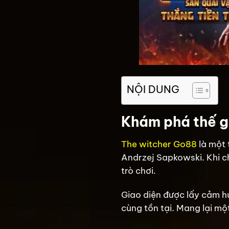
NỘI DUNG
Khám phá thế g
The witcher Go88
là một 
Andrzej Sapkowski. Khi ch
trò chơi.
Giao diện được lấy cảm hứ
cùng tồn tại. Mang lại mộ