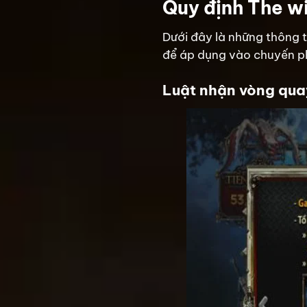
Quy định The w
Dưới đây là những thông ti
để áp dụng vào chuyến ph
Luật nhận vòng qua