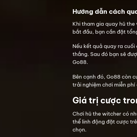
Hướng dẫn cách qu
Khi tham gia quay hũ the
bắt đầu, bạn cần đặt tổn
Nếu kết quả quay ra cuối 
thắng. Sau đó bạn sẽ đượ
Go88.
Bên cạnh đó, Go88 còn cu
trải nghiệm chơi miễn phí
Giá trị cược tr
Chơi hũ the witcher có n
thể linh động đặt cược t
chọn.