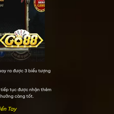
uay ra được 3 biểu tượng
 tiếp tục được nhận thêm
thưởng càng tốt.
iền Tay