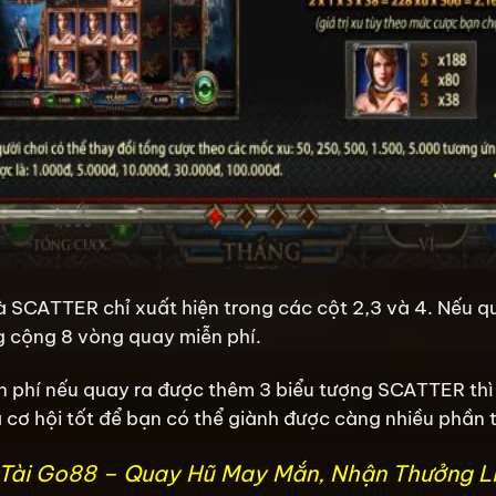
à SCATTER chỉ xuất hiện trong các cột 2,3 và 4. Nếu q
g cộng 8 vòng quay miễn phí.
 phí nếu quay ra được thêm 3 biểu tượng SCATTER thì
à cơ hội tốt để bạn có thể giành được càng nhiều phần 
Tài Go88 – Quay Hũ May Mắn, Nhận Thưởng L