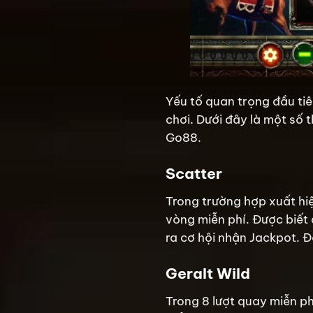
Yếu tố quan trọng đầu tiê
chơi. Dưới đây là một số t
Go88.
Scatter
Trong trường hợp xuất hi
vòng miễn phí. Được biết 
ra cơ hội nhận Jackpot. Đ
Geralt Wild
Trong 8 lượt quay miễn ph