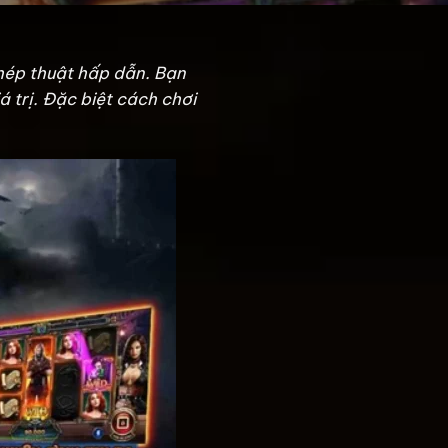
phép thuật hấp dẫn. Bạn
á trị. Đặc biệt cách chơi