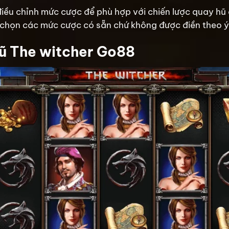
điều chỉnh mức cược để phù hợp với chiến lược quay hũ 
 chọn các mức cược có sẵn chứ không được điền theo ý 
hũ The witcher Go88