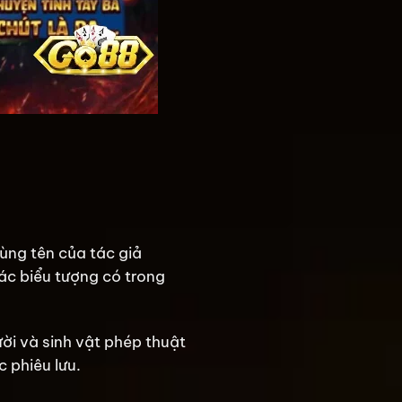
cùng tên của tác giả
ác biểu tượng có trong
ời và sinh vật phép thuật
 phiêu lưu.