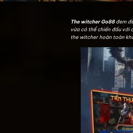
The witcher Go88
đem đế
vừa có thể chiến đấu với q
the witcher hoàn toàn kh