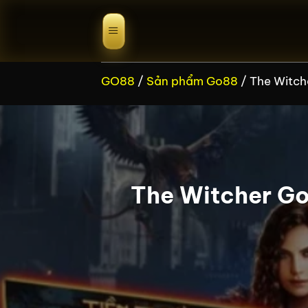
Bỏ
qua
nội
dung
GO88
/
Sản phẩm Go88
/
The Witch
The Witcher Go