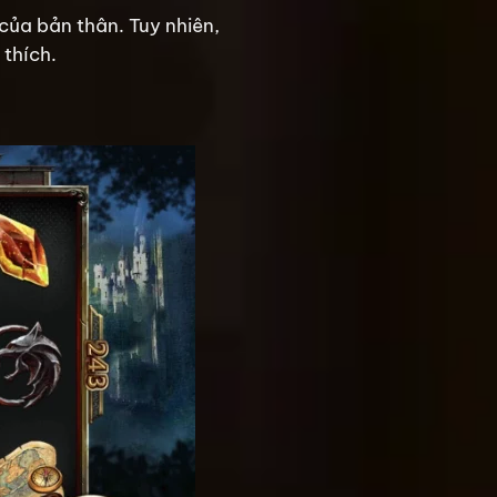
của bản thân. Tuy nhiên,
thích.