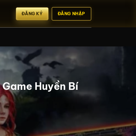
ĐĂNG KÝ
ĐĂNG NHẬP
t Game Huyền Bí