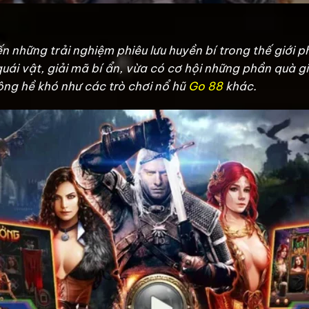
n những trải nghiệm phiêu lưu huyền bí trong thế giới 
uái vật, giải mã bí ẩn, vừa có cơ hội những phần quà gi
ông hề khó như các trò chơi nổ hũ
Go 88
khác.