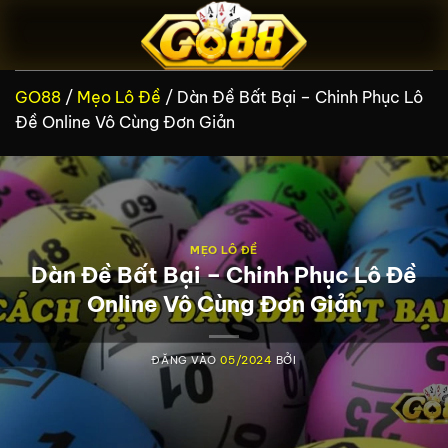
Bỏ
qua
nội
dung
GO88
/
Mẹo Lô Đề
/
Dàn Đề Bất Bại – Chinh Phục Lô
Đề Online Vô Cùng Đơn Giản
MẸO LÔ ĐỀ
Dàn Đề Bất Bại – Chinh Phục Lô Đề
Online Vô Cùng Đơn Giản
ĐĂNG VÀO
05/2024
BỞI