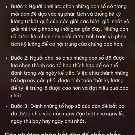
Bước 1: Người chơi lựa chọn những con số có trong
mỗi dàn đề dựa vào sự phân tích và thống kê kỹ
lưỡng từ kết quả của các giải đặc biệt, giải nhất và
giải nhì trong khoảng thời gian gần đây. Những con
số được lựa chọn cần phải được tính toán và phân
tích kỹ lưỡng để cơ hội trúng của chúng cao hơn.
Bước 2: Người chơi sẽ chia những con số đã được
lựa chọn thành các tổ hợp thích hợp để có thể
đánh trong vài ngày kế tiếp. Việc chia thành những
tổ hợp này cần phải được tính toán thật kỹ lưỡng
để tỷ lệ trúng lô được cao hơn và đạt hiệu quả cao
nhất.
Bước 3: Đánh những tổ hợp số của dàn đề bất bại
đã được chia vào các ngày đặc biệt như ngày lễ,
ngày thứ bảy hay ngày chủ nhật.
Các phương pháp bắt dàn đề chắc chắc