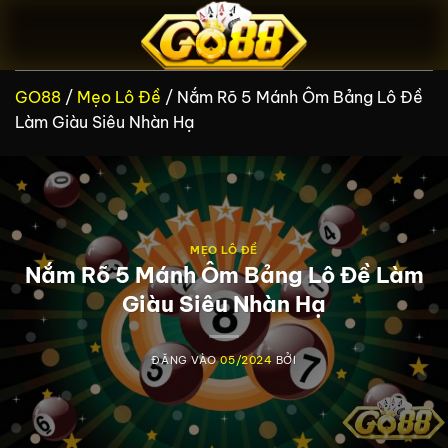
Bỏ
qua
nội
dung
GO88
/
Mẹo Lô Đề
/
Nắm Rõ 5 Mánh Ôm Bảng Lô Đề
Làm Giàu Siêu Nhàn Hạ
MẸO LÔ ĐỀ
Nắm Rõ 5 Mánh Ôm Bảng Lô Đề Làm
Giàu Siêu Nhàn Hạ
ĐĂNG VÀO
05/2024
BỞI