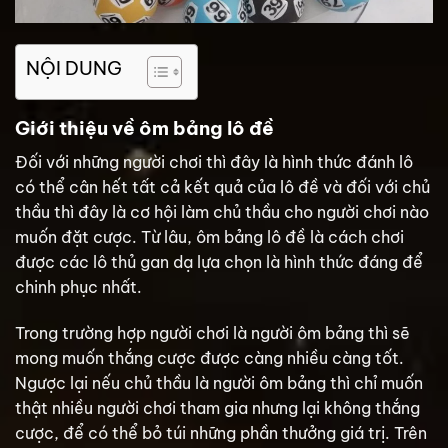
NỘI DUNG
Giới thiệu về ôm bảng lô đề
Đối với những người chơi thì đây là hình thức đánh lô
có thể cân hết tất cả kết quả của lô đề và đối với chủ
thầu thì đây là cơ hội làm chủ thầu cho người chơi nào
muốn đặt cược. Từ lâu, ôm bảng lô đề là cách chơi
được các lô thủ gan dạ lựa chọn là hình thức đáng để
chinh phục nhất.
Trong trường hợp người chơi là người ôm bảng thì sẽ
mong muốn thắng cược được càng nhiều càng tốt.
Ngược lại nếu chủ thầu là người ôm bảng thì chỉ muốn
thật nhiều người chơi tham gia nhưng lại không thắng
cược, để có thể bỏ túi những phần thưởng giá trị. Trên