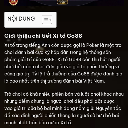
NỘI DUNG
Giới thiệu chi tiết Xì tố Go88
Xì tố trong tiếng Anh còn được gọi là Poker là một trò
chơi đánh bài cực kỳ hấp dẫn trong hệ thống sản
phẩm giải trí của Go88.
Xì tố Go88 còn thu hút người
chơi bởi cách chơi đơn giản và giá trị phần thưởng vô
cùng giá trị. Tỷ lệ trả thưởng của Go88 được đánh giá
là cao nhất trên thị trường đánh bài Việt Nam.
Trò chơi có khá nhiều phiên bản và luật chơi khác nhau
nhưng điểm chung là người chơi đều phải đặt cược
vào giá trị của bộ bài mình đang nắm giữ. Nguyên tắc
để xác định người chiến thắng là người sở hữu bộ bài
mạnh nhất trên bàn cược Xì tố.