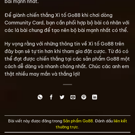
bài mạnh nhất.
Để giành chiến thắng Xì tố Go88 khi chơi dòng
Community Card, bạn cần phối hợp bộ bài cá nhân với
các lá bài chung để tạo nên bộ bài mạnh nhất có thể.
Hy vọng rằng với những thông tin về Xì tố Go88 trên
đây bạn sẽ tự tin hơn khi tham gia đặt cược. Từ đó có
thể đạt được chiến thắng tại các sản phẩm Go88 một
cách dễ dàng và nhanh chóng nhất. Chúc các anh em
thật nhiều may mắn và thắng lợi!
Bài viết này được đăng trong
Sản phẩm Go88
. Đánh dấu
liên kết
thường trực
.