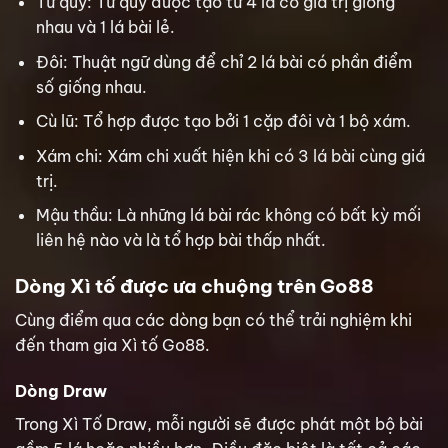
Tứ quý: Tứ quý được tạo từ 4 lá có giá trị giống
nhau và 1 lá bài lẻ.
Đôi: Thuật ngữ dùng để chỉ 2 lá bài có phần điểm
số giống nhau.
Cù lũ: Tổ hợp được tạo bởi 1 cặp đôi và 1 bộ xám.
Xám chi: Xám chi xuất hiện khi có 3 lá bài cùng giá
trị.
Mậu thầu: Là những lá bài rác không có bất kỳ mối
liên hệ nào và là tổ hợp bài thấp nhất.
Dòng Xì tố được ưa chuộng trên Go88
Cùng điểm qua các dòng bạn có thể trải nghiệm khi
đến tham gia Xì tố Go88.
Dòng Draw
Trong Xì Tố Draw, mỗi người sẽ được phát một bộ bài