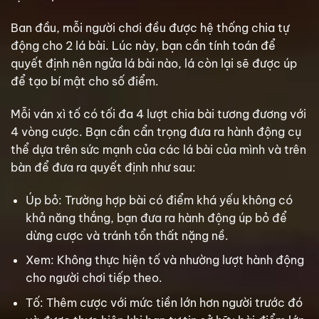
Ban đầu, mỗi người chơi đều được hệ thống chia tự
động cho 2 lá bài. Lúc này, bạn cần tính toán để
quyết định nên ngửa lá bài nào, lá còn lại sẽ được úp
để tạo bí mật cho số điểm.
Mỗi ván xì tố có tối đa 4 lượt chia bài tương đương với
4 vòng cược. Bạn cần cẩn trọng đưa ra hành động cụ
thể dựa trên sức mạnh của các lá bài của mình và trên
bàn để đưa ra quyết định như sau:
Úp bỏ: Trường hợp bài có điểm khá yếu không có
khả năng thắng, bạn đưa ra hành động úp bỏ để
dừng cược và tránh tổn thất nặng nề.
Xem: Không thực hiện tố và nhường lượt hành động
cho người chơi tiếp theo.
Tố: Thêm cược với mức tiền lớn hơn người trước đó