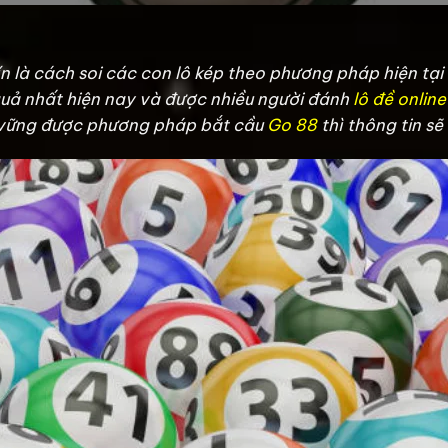
ín
là cách soi các con lô kép theo phương pháp hiện tại
quả nhất hiện nay và được nhiều người đánh
lô đề online
 vững được phương pháp bắt cầu
Go 88
thì thông tin s