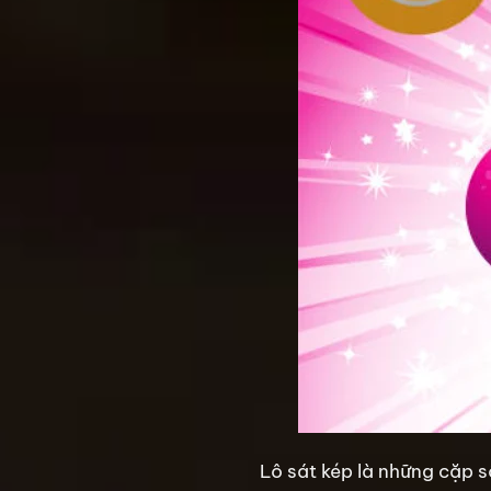
Lô sát kép là những cặp s