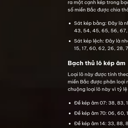
ra một cạnh kép trong bạc
số miền Bắc được chia thà
Sát kép bằng: Đây là nh
43, 54, 45, 65, 56, 67,
Sát kép lệch: Đây là nh
15, 17, 60, 62, 26, 28, 
Bạch thủ lô kép âm
Loại lô này được tính the
miền Bắc được phân loại n
chuộng loại lô này vì tỷ 
Đề kép âm 07: 38, 83, 1
Đề kép âm 70: 06, 60, 1
Đề kép âm 14: 33, 88, 