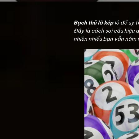
Bạch thủ lô kép
lô đề uy t
Đây là cách soi cầu hiệu 
nhiên nhiều bạn vẫn nắm