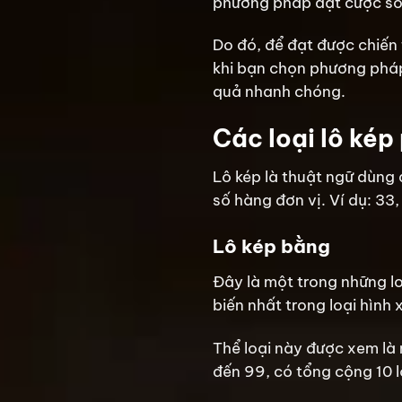
phương pháp đặt cược so
Do đó, để đạt được chiến 
khi bạn chọn phương pháp 
quả nhanh chóng.
Các loại lô kép
Lô kép là thuật ngữ dùng
số hàng đơn vị. Ví dụ: 33
Lô kép bằng
Đây là một trong những lo
biến nhất trong loại hình 
Thể loại này được xem là 
đến 99, có tổng cộng 10 l