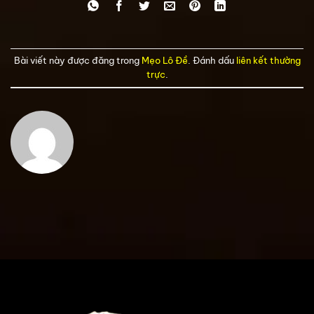
Bài viết này được đăng trong
Mẹo Lô Đề
. Đánh dấu
liên kết thường
trực
.