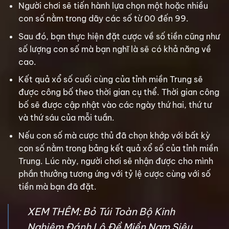
Người chơi sẽ tiến hành lựa chọn một hoặc nhiều
con số nằm trong dãy các số từ 00 đến 99.
Sau đó, bạn thực hiện đặt cược về số tiền cũng như
số lượng con số mà bạn nghĩ là sẽ có khả năng về
cao.
Kết quả xổ số cuối cùng của tỉnh miền Trung sẽ
được công bố theo thời gian cụ thể. Thời gian công
bố sẽ được cập nhật vào các ngày thứ hai, thứ tư
và thứ sáu của mỗi tuần.
Nếu con số mà cược thủ đã chọn khớp với bất kỳ
con số nằm trong bảng kết quả xổ số của tỉnh miền
Trung. Lúc này, người chơi sẽ nhận được cho mình
phần thưởng tương ứng với tỷ lệ cược cùng với số
tiền mà bạn đã đặt.
XEM THÊM:
Bỏ Túi Toàn Bộ Kinh
Nghiệm Đánh Lô Đề Miền Nam Siêu