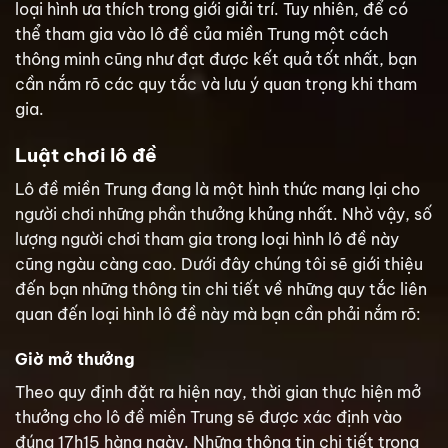
loại hình ưa thích trong giới giải trí. Tuy nhiên, để có
thể tham gia vào lô đề của miền Trung một cách
thông minh cũng như đạt được kết quả tốt nhất, bạn
cần nắm rõ các quy tắc và lưu ý quan trọng khi tham
gia.
Luật chơi lô đề
Lô đề miền Trung đang là một hình thức mang lại cho
người chơi những phần thưởng khủng nhất. Nhờ vậy, số
lượng người chơi tham gia trong loại hình lô đề này
cũng ngàu càng cao. Dưới đây chúng tôi sẽ giới thiệu
đến bạn những thông tin chi tiết về những quy tắc liên
quan đến loại hình lô đề này mà bạn cần phải nắm rõ:
Giờ mở thưởng
Theo quy định đặt ra hiện nay, thời gian thực hiện mở
thưởng cho lô đề miền Trung sẽ được xác định vào
đúng 17h15 hàng ngày. Những thông tin chi tiết trong