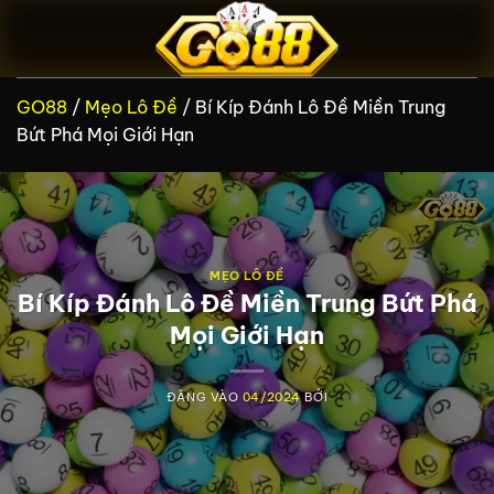
Bỏ
qua
nội
dung
GO88
/
Mẹo Lô Đề
/
Bí Kíp Đánh Lô Đề Miền Trung
Bứt Phá Mọi Giới Hạn
MẸO LÔ ĐỀ
Bí Kíp Đánh Lô Đề Miền Trung Bứt Phá
Mọi Giới Hạn
ĐĂNG VÀO
04/2024
BỞI