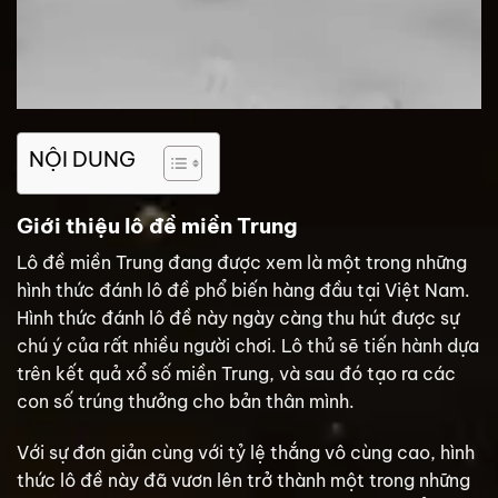
NỘI DUNG
Giới thiệu lô đề miền Trung
Lô đề miền Trung đang được xem là một trong những
hình thức đánh lô đề phổ biến hàng đầu tại Việt Nam.
Hình thức đánh lô đề này ngày càng thu hút được sự
chú ý của rất nhiều người chơi. Lô thủ sẽ tiến hành dựa
trên kết quả xổ số miền Trung, và sau đó tạo ra các
con số trúng thưởng cho bản thân mình.
Với sự đơn giản cùng với tỷ lệ thắng vô cùng cao, hình
thức lô đề này đã vươn lên trở thành một trong những