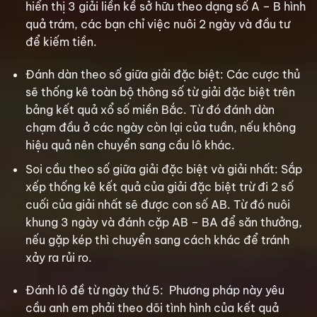
hiển thị 3 giải liền kề sở hữu theo dạng số A – B hình
quả trám, các bạn chỉ việc nuôi 2 ngày và đầu tư
để kiếm tiền.
Đánh dàn theo số giữa giải đặc biệt: Các cược thủ
sẽ thống kê toàn bộ thông số từ giải đặc biệt trên
bảng kết quả xổ số miền Bắc. Từ đó đánh dàn
chạm đầu ở các ngày còn lại của tuần, nếu không
hiệu quả nên chuyển sang cầu lô khác.
Soi cầu theo số giữa giải đặc biệt và giải nhất: Sắp
xếp thống kê kết quả của giải đặc biệt trừ đi 2 số
cuối của giải nhất sẽ được con số AB. Từ đó nuôi
khung 3 ngày và đánh cặp AB – BA để săn thưởng,
nếu gặp kép thì chuyển sang cách khác để tránh
xảy ra rủi ro.
Đánh lô đề từ ngày thứ 5: Phương pháp này yêu
cầu anh em phải theo dõi tình hình của kết quả