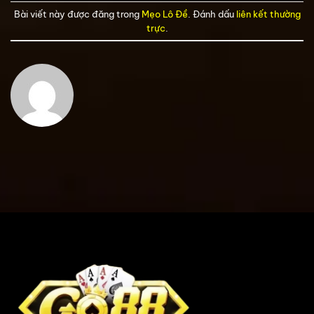
Bài viết này được đăng trong
Mẹo Lô Đề
. Đánh dấu
liên kết thường
trực
.