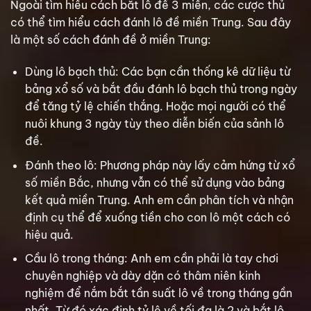
Ngoài tìm hiểu cách bắt lô đề 3 miền, các cược thủ
có thể tìm hiểu cách đánh lô đề miền Trung. Sau đây
là một số cách đánh đề ở miền Trung:
Dùng lô bạch thủ: Các bạn cần thống kê dữ liệu từ
bảng xổ số và bắt đầu đánh lô bạch thủ trong ngày
để tăng tỷ lệ chiến thắng. Hoặc mọi người có thể
nuôi khung 3 ngày tùy theo diễn biến của sảnh lô
đề.
Đánh theo lô: Phương pháp này lấy cảm hứng từ xổ
số miền Bắc, nhưng vẫn có thể sử dụng vào bảng
kết quả miền Trung. Anh em cần phân tích và nhận
định cụ thể để xuống tiền cho con lô một cách có
hiệu quả.
Cầu lô trong tháng: Anh em cần phải là tay chơi
chuyên nghiệp và dày dặn có thâm niên kinh
nghiệm để nắm bắt tần suất lô về trong tháng gần
nhất. Từ đó xác định tỷ lệ về tối đa là 2 và bắt lô