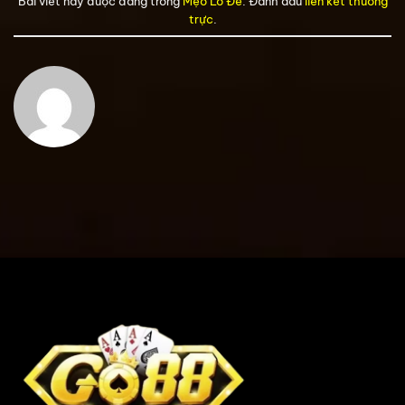
Bài viết này được đăng trong
Mẹo Lô Đề
. Đánh dấu
liên kết thường
trực
.