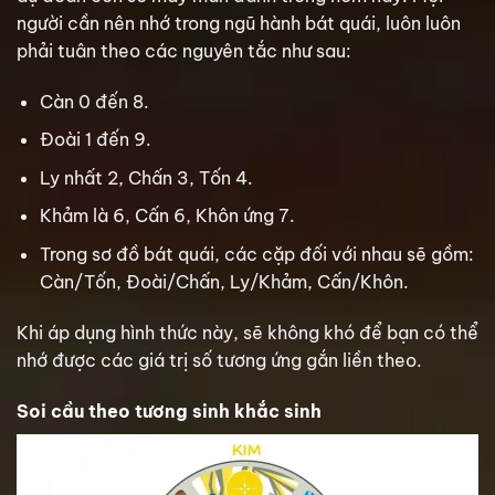
người cần nên nhớ trong ngũ hành bát quái, luôn luôn
phải tuân theo các nguyên tắc như sau:
Càn 0 đến 8.
Đoài 1 đến 9.
Ly nhất 2, Chấn 3, Tốn 4.
Khảm là 6, Cấn 6, Khôn ứng 7.
Trong sơ đồ bát quái, các cặp đối với nhau sẽ gồm:
Càn/Tốn, Đoài/Chấn, Ly/Khảm, Cấn/Khôn.
Khi áp dụng hình thức này, sẽ không khó để bạn có thể
nhớ được các giá trị số tương ứng gắn liền theo.
Soi cầu theo tương sinh khắc sinh