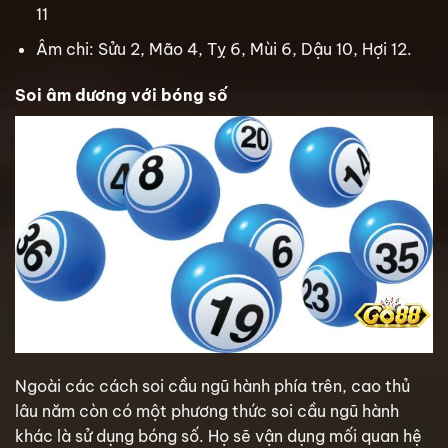
11
Âm chi: Sửu 2, Mão 4, Tỵ 6, Mùi 6, Dậu 10, Hợi 12.
Soi âm dương với bóng số
Ngoài các cách soi cầu ngũ hành phía trên, cao thủ
lâu năm còn có một phương thức soi cầu ngũ hành
khác là sử dụng bóng số. Họ sẽ vận dụng mối quan hệ