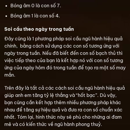
Bóng âm 0 là con số 7.
Bóng âm 1 là con số 4.
Soi cầu theo ngày trong tuần
Đây cũng là 1 phương pháp soi cầu ngũ hành hiệu quả
chính, bằng cách sử dụng các con số tương ứng với
ngày trong tuần. Nếu đã biết đến con số bạch thủ thì
việc tiếp theo của bạn là kết hợp nó với con số tương
ứng của ngày hôm đó trong tuần để tạo ra một số may
mắn.
Trên đây là tất cả các cách soi cầu ngũ hành hiệu quả
giúp anh em tăng tỷ lệ thắng và “hốt bạc”. Dù vậy,
bạn cũng cần kết hợp thêm nhiều phương pháp khác
nhau để tăng sự hiệu quả và đưa ra con số chuẩn xác
nhất. Tóm lại, hình thức này sẽ phù cho những ai đam
mê và có kiến thức về ngũ hành phong thuỷ.