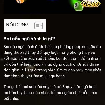
NỘI DUNG
Soi cầu ngũ hành là gì?
Soi cầu ngũ hành được hiểu là phương pháp soi cầu áp
dụng theo sự thay đổi quy luật trong phong thuỷ và
kết hợp cùng xác suất thống kê. Bên cạnh đó, anh em
có còn thể hiểu rằng khi áp dụng cách chơi này thì sẽ
đơn giản, hiệu quả trong việc tìm ra con may mắn nhất
dựa theo thuyết âm mưu ngũ hành.
Trong thể loại soi cầu này, sẽ có 3 quy luật ngũ hành
cơ bản tuỳ theo các nhân tố mà người chơi cần phải
biết như: