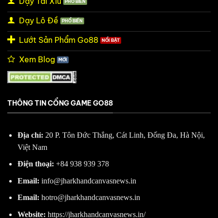
Dạy Tài Xỉu
Dạy Lô Đề
Lướt Sản Phẩm Go88
Xem Blog
THÔNG TIN CỔNG GAME GO88
Địa chỉ:
20 P. Tôn Đức Thắng, Cát Linh, Đống Đa, Hà Nội,
Việt Nam
Điện thoại:
+84 938 939 378
Email:
info@jharkhandcanvasnews.in
Email:
hotro@jharkhandcanvasnews.in
Website:
https://jharkhandcanvasnews.in/