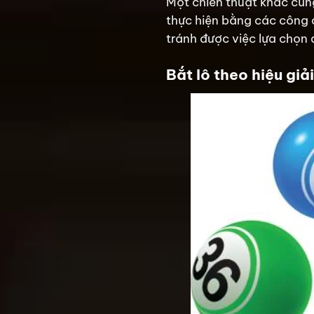
Một chiến thuật khác cũn
thực hiện bằng các công 
tránh được việc lựa chọn 
Bắt lô theo hiệu giả