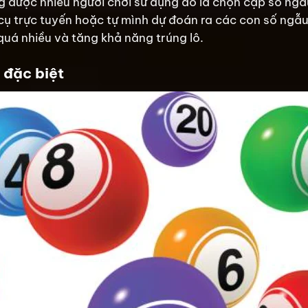
g được nhiều người chơi sử dụng đó là chọn cặp số ngẫ
cụ trực tuyến hoặc tự mình dự đoán ra các con số ngẫu
quá nhiều và tăng khả năng trúng lô.
i đặc biệt