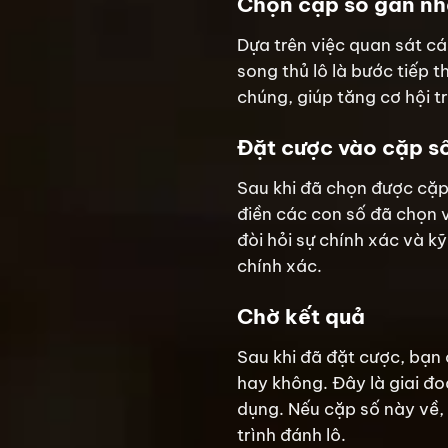
Chọn cặp số gần n
Dựa trên việc quan sát cá
song thủ lô là bước tiếp 
chúng, giúp tăng cơ hội t
Đặt cược vào cặp s
Sau khi đã chọn được cặp
điền các con số đã chọn 
đòi hỏi sự chính xác và k
chính xác.
Chờ kết quả
Sau khi đã đặt cược, bạn 
hay không. Đây là giai đo
dụng. Nếu cặp số này về, 
trình đánh lô.