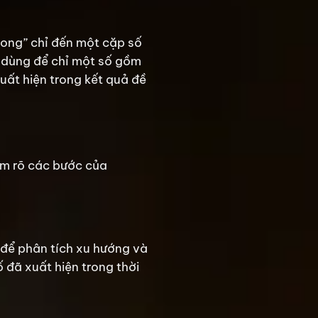
song” chỉ đến một cặp số
” dùng để chỉ một số gồm
xuất hiện trong kết quả đề
ắm rõ các bước của
 để phân tích xu hướng và
 đã xuất hiện trong thời