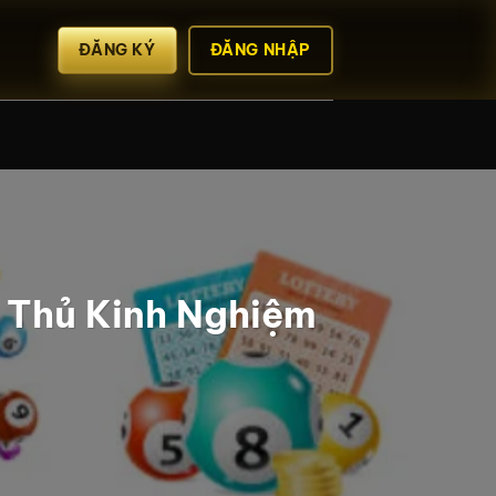
ĐĂNG KÝ
ĐĂNG NHẬP
ô Thủ Kinh Nghiệm