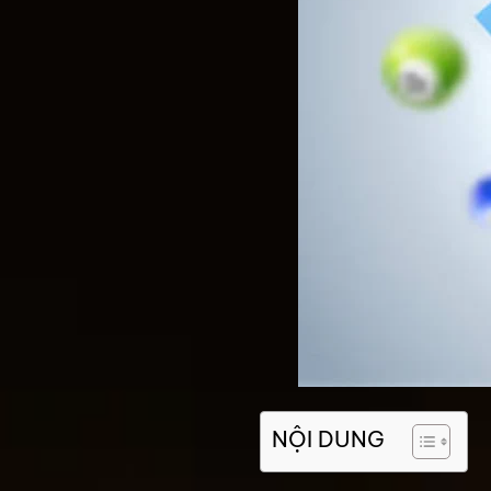
NỘI DUNG