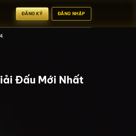
ĐĂNG KÝ
ĐĂNG NHẬP
24
iải Đấu Mới Nhất