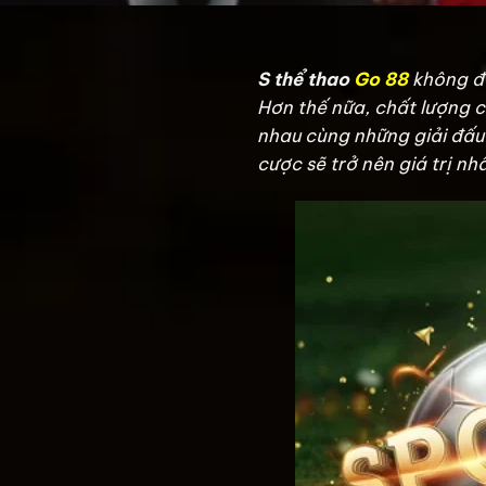
S thể thao
Go 88
không đơ
Hơn thế nữa, chất lượng 
nhau cùng những giải đấu
cược sẽ trở nên giá trị nhấ