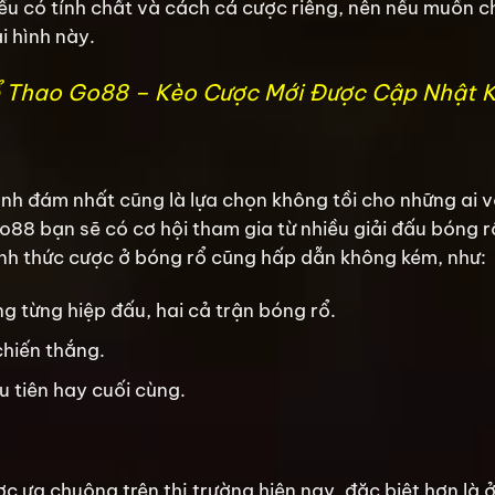
ều có tính chất và cách cá cược riêng, nên nếu muốn ch
i hình này.
 Thao Go88 – Kèo Cược Mới Được Cập Nhật K
nh đám nhất cũng là lựa chọn không tồi cho những ai vố
o88 bạn sẽ có cơ hội tham gia từ nhiều giải đấu bóng 
nh thức cược ở bóng rổ cũng hấp dẫn không kém, như:
g từng hiệp đấu, hai cả trận bóng rổ.
hiến thắng.
 tiên hay cuối cùng.
 ưa chuộng trên thị trường hiện nay, đặc biệt hơn là 