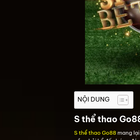
NỘI DUNG
S thể thao Go88
S thể thao Go88
mang lại