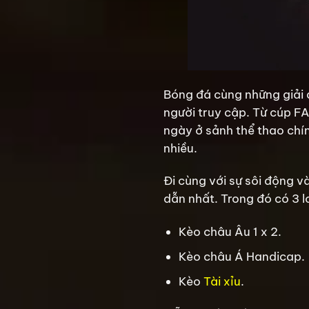
Bóng đá cùng những giải 
người truy cập. Từ cúp F
ngày ở sảnh thể thao chín
nhiều.
Đi cùng với sự sôi động v
dẫn nhất. Trong đó có 3 l
Kèo châu Âu 1 x 2.
Kèo châu Á Handicap.
Kèo
Tài xỉu
.