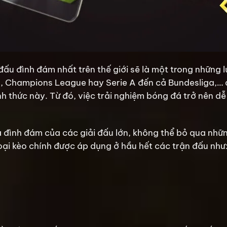
đấu đình đám nhất trên thế giới sẽ là một trong những
A, Champions League hay Serie A đến cả Bundesliga,…
h thức này. Từ đó, việc trải nghiệm bóng đá trở nên dễ 
à đình đám của các giải đấu lớn, không thể bỏ qua nhữ
oại kèo chính được áp dụng ở hầu hết các trận đấu như