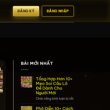
ĐĂNG KÝ
ĐĂNG NHẬP
BÀI MỚI NHẤT
Tổng Hợp Hơn 10+
Mẹo Soi Cầu Lô
Đề Dành Cho
Người Mới
ở
Chức năng bình luận bị tắt
Tổng
Hợp
Phô Diễn 10+ Cách