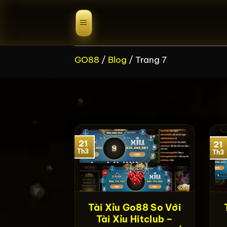
Bỏ
qua
nội
dung
GO88
/
Blog
/
Trang 7
21
21
Th3
Th3
Tài Xỉu Go88 So Với
Tài Xỉu Hitclub –