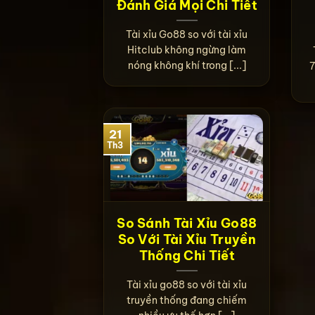
Đánh Giá Mọi Chi Tiết
Tài xỉu Go88 so với tài xỉu
Hitclub không ngừng làm
nóng không khí trong [...]
7
21
Th3
So Sánh Tài Xỉu Go88
So Với Tài Xỉu Truyền
Thống Chi Tiết
Tài xỉu go88 so với tài xỉu
truyền thống đang chiếm