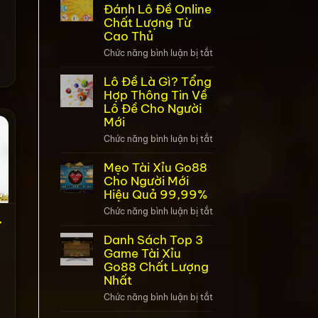
Hơn
Đánh Lô Đề Online
10+
Chất Lượng Từ
Mẹo
Cao Thủ
Soi
ở
Chức năng bình luận bị tắt
Cầu
Phô
Lô
Diễn
Lô Đề Là Gì? Tổng
Đề
10+
Hợp Thông Tin Về
Dành
Cách
Lô Đề Cho Người
Cho
Đánh
Mới
Người
Lô
Mới
ở
Chức năng bình luận bị tắt
Đề
Lô
Online
Đề
Mẹo Tài Xỉu Go88
Chất
Là
Cho Người Mới
Lượng
Gì?
Hiệu Quả 99,99%
Từ
Tổng
Cao
ở
Chức năng bình luận bị tắt
Hợp
Thủ
ử
Mẹo
Thông
Tài
Danh Sách Top 3
Tin
Xỉu
Game Tài Xỉu
Về
Go88
Go88 Chất Lượng
Lô
Cho
Nhất
Đề
Người
Cho
ở
Chức năng bình luận bị tắt
Mới
Người
Danh
Hiệu
Mới