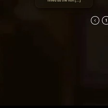
nhiều ưu thế hơn [...]
1