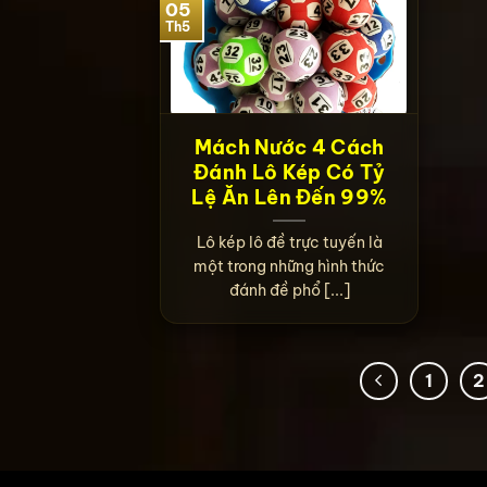
05
Th5
Mách Nước 4 Cách
Đánh Lô Kép Có Tỷ
Lệ Ăn Lên Đến 99%
Lô kép lô đề trực tuyến là
một trong những hình thức
đánh đề phổ [...]
1
2